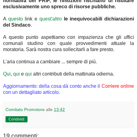
normativa del PRIP, le rimozioni rischiano di risultare
esclusivamente uno spreco di risorse pubbliche.
A
questo
link e
quest'altro
le
inequivocabili dichiarazioni
del Sindaco
.
A questo punto aspettiamo con impazienza che gli uffici
comunali studino con quale provvedimenti attuale la
moratoria. Sarà nostra cura sollecitarli a fare presto.
L'aria continua a cambiare ... sempre di più.
Qui
,
qui
e
qui
altri contributi della mattinata odierna.
Aggiornamento: della cosa dà conto anche il
Corriere online
con un dettagliato articolo
.
Comitato Promotore
alle
13:42
Condividi
19 commenti: