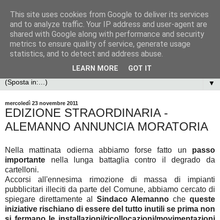
This site uses cookies from Google to deliver its services
and to analyze traffic. Your IP address and user-agent are
shared with Google along with performance and security
metrics to ensure quality of service, generate usage
statistics, and to detect and address abuse.
LEARN MORE
GOT IT
▼
mercoledì 23 novembre 2011
EDIZIONE STRAORDINARIA -
ALEMANNO ANNUNCIA MORATORIA
Nella mattinata odierna abbiamo forse fatto un
passo
importante
nella lunga battaglia contro il degrado da
cartelloni.
Accorsi all'ennesima rimozione di massa
di impianti
pubblicitari illeciti da parte del Comune, abbiamo cercato di
spiegare direttamente al
Sindaco Alemanno
che
queste
iniziative rischiano di essere del tutto inutili se prima non
si fermano le installazioni/ricollocazioni/movimentazioni