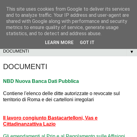
This site uses cookies from Google to deliver its services
and to analyze traffic. Your IP address and user-agent are
shared with Google along with performance and security
metrics to ensure quality of service, generate usage
statistics, and to detect and address abuse.
LEARN MORE
GOT IT
▼
DOCUMENTI
NBD Nuova Banca Dati Pubblica
Contiene l'elenco delle ditte autorizzate o revocate sul
territorio di Roma e dei cartelloni irregolari
Il lavoro congiunto Bastacartelloni, Vas e
Cittadinanzattiva Lazio
Gli emendamenti al Prip e al Regolamento sulle Affisioni