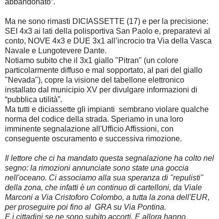
abbandonato”.
Ma ne sono rimasti DICIASSETTE (17) e per la precisione:
SEI 4x3 ai lati della polisportiva San Paolo e, preparatevi al
conto, NOVE 4x3 e DUE 3x1 all’incrocio tra Via della Vasca
Navale e Lungotevere Dante.
Notiamo subito che il 3x1 giallo "Pitran" (un colore
particolarmente diffuso e mal sopportato, al pari del giallo
"Nevada"), copre la visione del tabellone elettronico
installato dal municipio XV per divulgare informazioni di
“pubblica utilità”.
Ma tutti e diciassette gli impianti sembrano violare qualche
norma del codice della strada. Speriamo in una loro
imminente segnalazione all'Ufficio Affissioni, con
conseguente oscuramento e successiva rimozione.
Il lettore che ci ha mandato questa segnalazione ha colto nel
segno: la rimozioni annunciate sono state una goccia
nell'oceano. Ci associamo alla sua speranza di "repulisti"
della zona, che infatti è un continuo di cartelloni, da Viale
Marconi a Via Cristoforo Colombo, a tutta la zona dell'EUR,
per proseguire poi fino al GRA su Via Pontina.
E i cittadini se ne sono subito accorti. E allora hanno