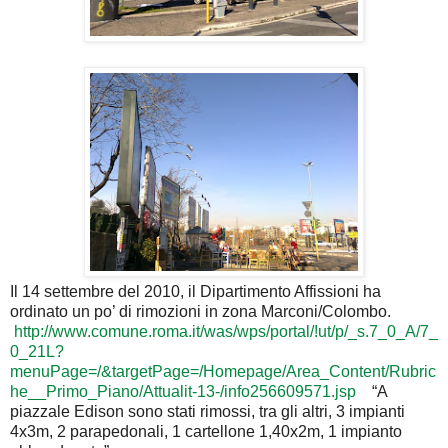
Il 14 settembre del 2010, il Dipartimento Affissioni ha
ordinato un po’ di rimozioni in zona Marconi/Colombo.
http://www.comune.roma.it/was/wps/portal/!ut/p/_s.7_0_A/7_
0_21L?
menuPage=/&targetPage=/Homepage/Area_Content/Rubric
he__Primo_Piano/Attualit-13-/info256609571.jsp
“A
piazzale Edison sono stati rimossi, tra gli altri, 3 impianti
4x3m, 2 parapedonali, 1 cartellone 1,40x2m, 1 impianto