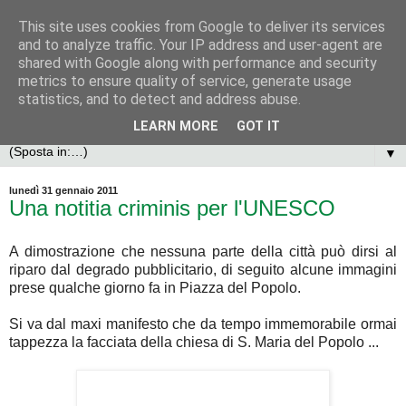
This site uses cookies from Google to deliver its services
and to analyze traffic. Your IP address and user-agent are
shared with Google along with performance and security
metrics to ensure quality of service, generate usage
statistics, and to detect and address abuse.
LEARN MORE
GOT IT
▼
lunedì 31 gennaio 2011
Una notitia criminis per l'UNESCO
A dimostrazione che nessuna parte della città può dirsi al
riparo dal degrado pubblicitario, di seguito alcune immagini
prese qualche giorno fa in Piazza del Popolo.
Si va dal maxi manifesto che da tempo immemorabile ormai
tappezza la facciata della chiesa di S. Maria del Popolo ...