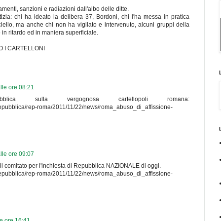
amenti, sanzioni e radiazioni dall'albo delle ditte.
stizia: chi ha ideato la delibera 37, Bordoni, chi l'ha messa in pratica
aciello, ma anche chi non ha vigilato e intervenuto, alcuni gruppi della
o in ritardo ed in maniera superficiale.
O I CARTELLONI
le ore 08:21
blica sulla vergognosa cartellopoli romana:
/it/repubblica/rep-roma/2011/11/22/news/roma_abuso_di_affissione-
le ore 09:07
 il comitato per l'inchiesta di Repubblica NAZIONALE di oggi.
/it/repubblica/rep-roma/2011/11/22/news/roma_abuso_di_affissione-
e ore 16:41