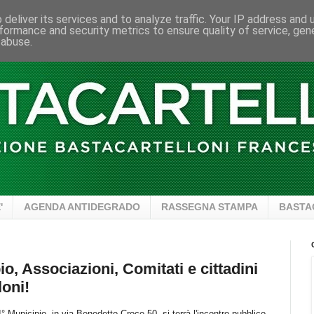
deliver its services and to analyze traffic. Your IP address and
formance and security metrics to ensure quality of service, ge
 abuse.
'
AGENDA ANTIDEGRADO
RASSEGNA STAMPA
BASTA
io, Associazioni, Comitati e cittadini
loni!
I° Municipio, in via Benedetto Croce 50, si terrà l'incontro pubblico