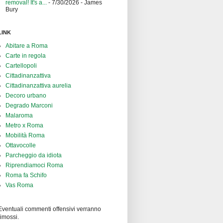
removal! It's a...
- 7/30/2026
- James
Bury
LINK
Abitare a Roma
Carte in regola
Cartellopoli
Cittadinanzattiva
Cittadinanzattiva aurelia
Decoro urbano
Degrado Marconi
Malaroma
Metro x Roma
Mobilità Roma
Ottavocolle
Parcheggio da idiota
Riprendiamoci Roma
Roma fa Schifo
Vas Roma
Eventuali commenti offensivi verranno
rimossi.