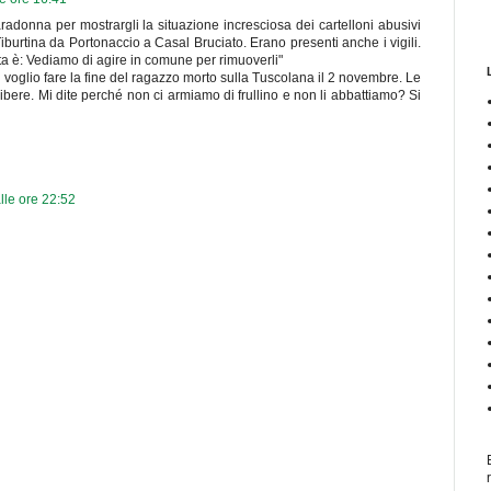
donna per mostrargli la situazione incresciosa dei cartelloni abusivi
a Tiburtina da Portonaccio a Casal Bruciato. Erano presenti anche i vigili.
ta è: Vediamo di agire in comune per rimuoverli"
on voglio fare la fine del ragazzo morto sulla Tuscolana il 2 novembre. Le
bere. Mi dite perché non ci armiamo di frullino e non li abbattiamo? Si
le ore 22:52