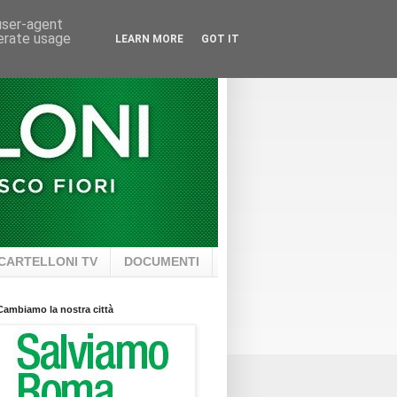
 user-agent
nerate usage
LEARN MORE
GOT IT
CARTELLONI TV
DOCUMENTI
Cambiamo la nostra città