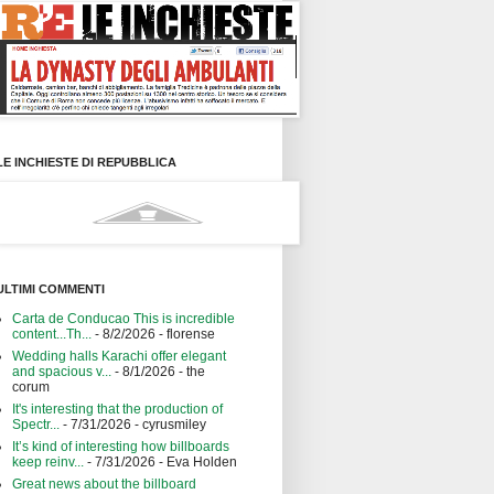
LE INCHIESTE DI REPUBBLICA
ULTIMI COMMENTI
Carta de Conducao This is incredible
content...Th...
- 8/2/2026
- florense
Wedding halls Karachi offer elegant
and spacious v...
- 8/1/2026
- the
corum
It's interesting that the production of
Spectr...
- 7/31/2026
- cyrusmiley
It’s kind of interesting how billboards
keep reinv...
- 7/31/2026
- Eva Holden
Great news about the billboard