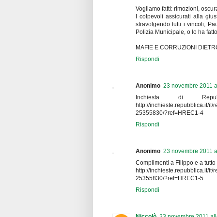
Vogliamo fatti: rimozioni, oscur
I colpevoli assicurati alla giu
stravolgendo tutti i vincoli, P
Polizia Municipale, o lo ha fatt
MAFIE E CORRUZIONI DIETR
Rispondi
Anonimo
23 novembre 2011 al
Inchiesta di Repub
http://inchieste.repubblica.it
25355830/?ref=HREC1-4
Rispondi
Anonimo
23 novembre 2011 al
Complimenti a Filippo e a tutto
http://inchieste.repubblica.it
25355830/?ref=HREC1-5
Rispondi
Niccolò
23 novembre 2011 all