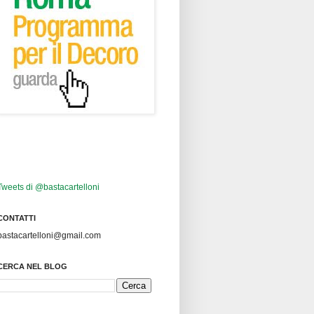
Tweets di @bastacartelloni
CONTATTI
bastacartelloni@gmail.com
CERCA NEL BLOG