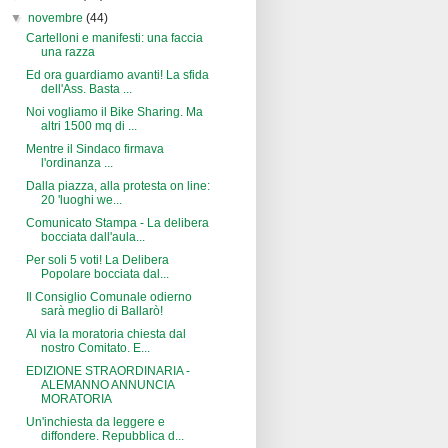
▼
novembre
(44)
Cartelloni e manifesti: una faccia
una razza
Ed ora guardiamo avanti! La sfida
dell'Ass. Basta ...
Noi vogliamo il Bike Sharing. Ma
altri 1500 mq di ...
Mentre il Sindaco firmava
l'ordinanza ...
Dalla piazza, alla protesta on line:
20 'luoghi we...
Comunicato Stampa - La delibera
bocciata dall'aula...
Per soli 5 voti! La Delibera
Popolare bocciata dal...
Il Consiglio Comunale odierno
sarà meglio di Ballarò!
Al via la moratoria chiesta dal
nostro Comitato. E...
EDIZIONE STRAORDINARIA -
ALEMANNO ANNUNCIA
MORATORIA
Un'inchiesta da leggere e
diffondere. Repubblica d...