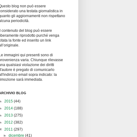
Questo blog non può essere
considerato una testata giornalistica in
quanto gli aggiornamenti non rispettano
alcuna periodicità.
Il contenuto del blog può essere
liberamente riprodotto purché venga
citata la fonte ed inserito un link
all’originale.
Le immagini qui presenti sono di
provenienza varia. Chiunque rilevasse
una qualsiasi violazione dei diritti
d'autore è pregato di comunicarlo
all'indirizzo email sopra indicato: la
rimozione sarà immediata.
ARCHIVIO BLOG
►
2015
(44)
►
2014
(188)
►
2013
(275)
►
2012
(382)
▼
2011
(297)
►
dicembre
(41)