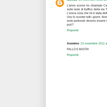
L'anno scorso ho chiamato Cara
sulle isole di traffico della vi
L'unica cosa che mi è stata det
Uso lo scooter tutti i giorni. N
isole pedonali devono essere li
può?
Rispondi
Anonimo
23 novembre 2011 al
FALLO E BASTA!
Rispondi