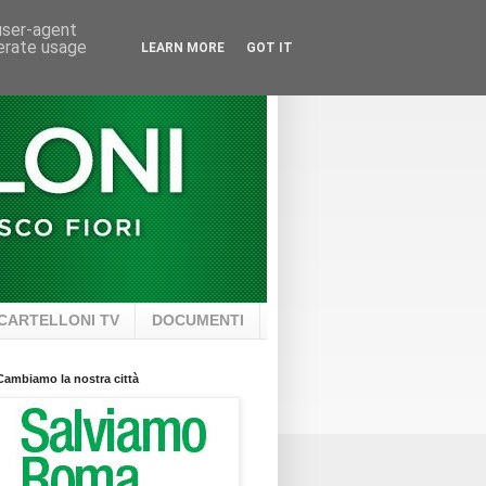
 user-agent
nerate usage
LEARN MORE
GOT IT
CARTELLONI TV
DOCUMENTI
Cambiamo la nostra città