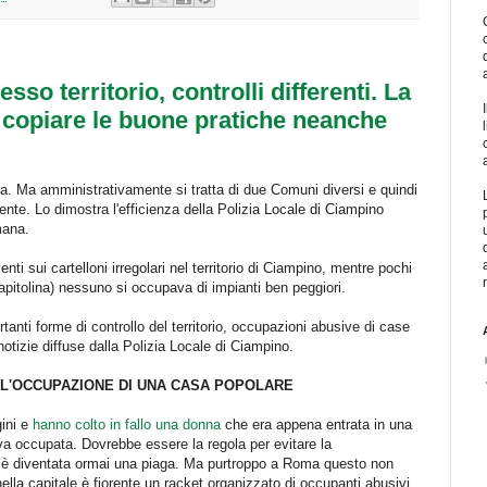
so territorio, controlli differenti. La
a copiare le buone pratiche neanche
a. Ma amministrativamente si tratta di due Comuni diversi e quindi
mente. Lo dimostra l'efficienza della Polizia Locale di Ciampino
mana.
nti sui cartelloni irregolari nel territorio di Ciampino, mentre pochi
apitolina) nessuno si occupava di impianti ben peggiori.
tanti forme di controllo del territorio, occupazioni abusive di case
tizie diffuse dalla Polizia Locale di Ciampino.
 L'OCCUPAZIONE DI UNA CASA POPOLARE
gini e
hanno colto in fallo una donna
che era appena entrata in una
a occupata. Dovrebbe essere la regola per evitare la
e è diventata ormai una piaga. Ma purtroppo a Roma questo non
ella capitale è fiorente un racket organizzato di occupanti abusivi.