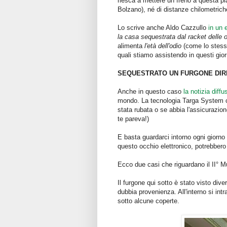
riesca a mettere un freno a questa pi
Bolzano), né di distanze chilometriche
Lo scrive anche Aldo Cazzullo
in un 
la casa sequestrata dal racket delle 
alimenta
l'età dell'odio
(come lo stesso 
quali stiamo assistendo in questi gior
SEQUESTRATO UN FURGONE DIR
Anche in questo caso
la notizia diff
mondo. La tecnologia Targa System co
stata rubata o se abbia l'assicurazio
te pareva!)
E basta guardarci intorno ogni giorno 
questo occhio elettronico, potrebbero
Ecco due casi che riguardano il II° M
Il furgone qui sotto è stato visto dive
dubbia provenienza. All'interno si i
sotto alcune coperte.