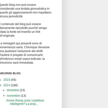
Questo blog non può essere
considerato una testata giornalistica in
quanto gli aggiornamenti non rispettano
alcuna periodicità.
Il contenuto del blog può essere
liberamente riprodotto purché venga
citata la fonte ed inserito un link
all’originale.
Le immagini qui presenti sono di
provenienza varia. Chiunque rilevasse
una qualsiasi violazione dei diritti
d'autore è pregato di comunicarlo
all'indirizzo email sopra indicato: la
rimozione sarà immediata.
ARCHIVIO BLOG
►
2015
(44)
▼
2014
(188)
►
dicembre
(14)
▼
novembre
(13)
Anche Roma avrà i cartelloni
intelligenti? La prop...