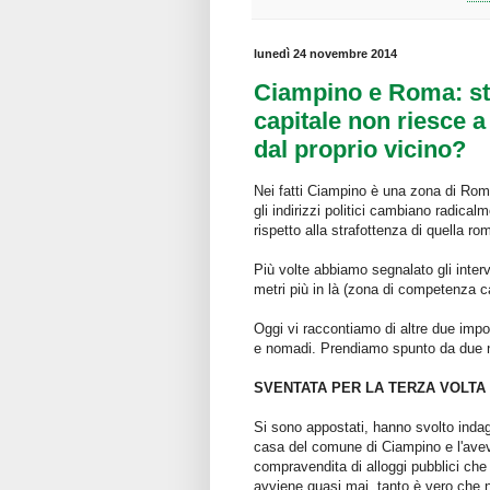
lunedì 24 novembre 2014
Ciampino e Roma: stes
capitale non riesce 
dal proprio vicino?
Nei fatti Ciampino è una zona di Rom
gli indirizzi politici cambiano radical
rispetto alla strafottenza di quella ro
Più volte abbiamo segnalato gli interve
metri più in là (zona di competenza c
Oggi vi raccontiamo di altre due impor
e nomadi. Prendiamo spunto da due no
SVENTATA PER LA TERZA VOLTA
Si sono appostati, hanno svolto inda
casa del comune di Ciampino e l'avev
compravendita di alloggi pubblici ch
avviene quasi mai, tanto è vero che n