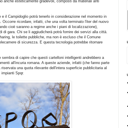
no anche esteticamente gradevoli, composti da materiali anti
e e il Campidoglio potrà tenerlo in considerazione nel momento in
. Occorre ricordare, infatti, che una volta terminato l'iter del nuovo
ando cioè saranno a regime anche i piani di localizzazione),
 di gara. Chi se li aggiudicherà potrà fornire dei servizi alla città.
sharing, le toilette pubbliche, ma non è escluso che il Comune
elecamere di sicurezza. E questa tecnologia potrebbe ritornare
 sembra di capire che questi cartelloni intelligenti andrebbero a
menti all'incuria romana. A queste aziende, infatti (che fanno parte
 riservata una quota rilevante dell'intera superficie pubblicitaria al
i impianti Spqr.