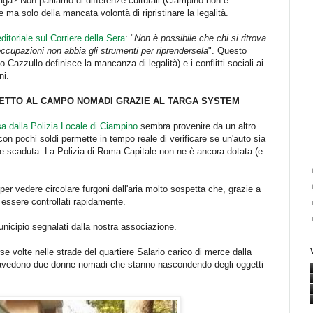
aga? Non parliamo di differenze culturali (Ciampino non è
 ma solo della mancata volontà di ripristinare la legalità.
editoriale sul Corriere della Sera
: "
Non è possibile che chi si ritrova
occupazioni non abbia gli strumenti per riprendersela
". Questo
Cazzullo definisce la mancanza di legalità) e i conflitti sociali ai
ni.
ETTO AL CAMPO NOMADI GRAZIE AL TARGA SYSTEM
usa dalla Polizia Locale di Ciampino
sembra provenire da un altro
n pochi soldi permette in tempo reale di verificare se un'auto sia
ne scaduta. La Polizia di Roma Capitale non ne è ancora dotata (e
per vedere circolare furgoni dall'aria molto sospetta che, grazie a
 essere controllati rapidamente.
unicipio segnalati dalla nostra associazione.
rse volte nelle strade del quartiere Salario carico di merce dalla
ntravedono due donne nomadi che stanno nascondendo degli oggetti