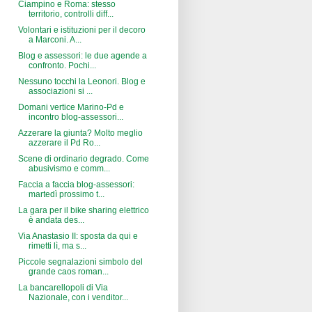
Ciampino e Roma: stesso
territorio, controlli diff...
Volontari e istituzioni per il decoro
a Marconi. A...
Blog e assessori: le due agende a
confronto. Pochi...
Nessuno tocchi la Leonori. Blog e
associazioni si ...
Domani vertice Marino-Pd e
incontro blog-assessori...
Azzerare la giunta? Molto meglio
azzerare il Pd Ro...
Scene di ordinario degrado. Come
abusivismo e comm...
Faccia a faccia blog-assessori:
martedì prossimo t...
La gara per il bike sharing elettrico
è andata des...
Via Anastasio II: sposta da qui e
rimetti lì, ma s...
Piccole segnalazioni simbolo del
grande caos roman...
La bancarellopoli di Via
Nazionale, con i venditor...