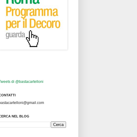
Tweets di @bastacartelloni
CONTATTI
bastacartelloni@gmail.com
CERCA NEL BLOG