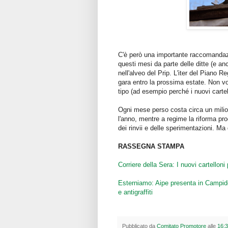
C'è però una importante raccomandazi
questi mesi da parte delle ditte (e an
nell'alveo del Prip. L'iter del Piano 
gara entro la prossima estate. Non vo
tipo (ad esempio perché i nuovi cartell
Ogni mese perso costa circa un milio
l'anno, mentre a regime la riforma pro
dei rinvii e delle sperimentazioni. Ma d
RASSEGNA STAMPA
Corriere della Sera: I nuovi cartelloni 
Esterniamo: Aipe presenta in Campidogl
e antigraffiti
Pubblicato da
Comitato Promotore
alle
16: