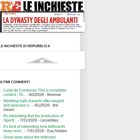
LE INCHIESTE DI REPUBBLICA
ULTIMI COMMENTI
Carta de Conducao This is incredible
content...Th...
- 8/2/2026
- florense
Wedding halls Karachi offer elegant
and spacious v...
- 8/1/2026
- the
corum
It's interesting that the production of
Spectr...
- 7/31/2026
- cyrusmiley
It’s kind of interesting how billboards
keep reinv...
- 7/31/2026
- Eva Holden
Great news about the billboard