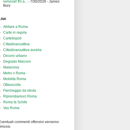
removal! It's a...
- 7/30/2026
- James
Bury
LINK
Abitare a Roma
Carte in regola
Cartellopoli
Cittadinanzattiva
Cittadinanzattiva aurelia
Decoro urbano
Degrado Marconi
Malaroma
Metro x Roma
Mobilità Roma
Ottavocolle
Parcheggio da idiota
Riprendiamoci Roma
Roma fa Schifo
Vas Roma
Eventuali commenti offensivi verranno
rimossi.