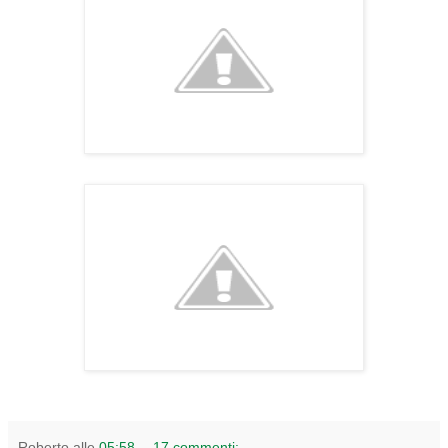
Roberto
alle
05:58
17 commenti: