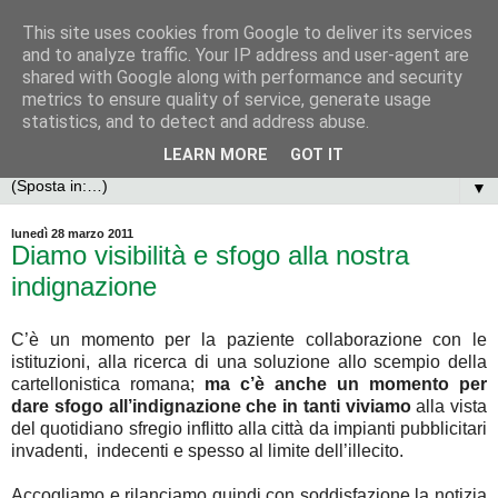
This site uses cookies from Google to deliver its services
and to analyze traffic. Your IP address and user-agent are
shared with Google along with performance and security
metrics to ensure quality of service, generate usage
statistics, and to detect and address abuse.
LEARN MORE
GOT IT
▼
lunedì 28 marzo 2011
Diamo visibilità e sfogo alla nostra
indignazione
C’è un momento per la paziente collaborazione con le
istituzioni, alla ricerca di una soluzione allo scempio della
cartellonistica romana;
ma c’è anche un momento per
dare sfogo all’indignazione che in tanti viviamo
alla vista
del quotidiano sfregio inflitto alla città da impianti pubblicitari
invadenti,
indecenti e spesso al limite dell’illecito.
Accogliamo e rilanciamo quindi con soddisfazione la notizia