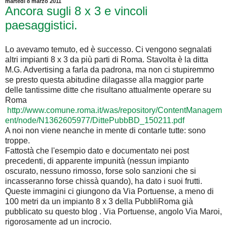
martedì 8 marzo 2011
Ancora sugli 8 x 3 e vincoli
paesaggistici.
Lo avevamo temuto, ed è successo. Ci vengono segnalati
altri impianti 8 x 3 da più parti di Roma. Stavolta è la ditta
M.G. Advertising a farla da padrona, ma non ci stupiremmo
se presto questa abitudine dilagasse alla maggior parte
delle tantissime ditte che risultano attualmente operare su
Roma
http://www.comune.roma.it/was/repository/ContentManagem
ent/node/N1362605977/DittePubbBD_150211.pdf
A noi non viene neanche in mente di contarle tutte: sono
troppe.
Fattostà che l'esempio dato e documentato nei post
precedenti, di apparente impunità (nessun impianto
oscurato, nessuno rimosso, forse solo sanzioni che si
incasseranno forse chissà quando), ha dato i suoi frutti.
Queste immagini ci giungono da Via Portuense, a meno di
100 metri da un impianto 8 x 3 della PubbliRoma già
pubblicato su questo blog . Via Portuense, angolo Via Maroi,
rigorosamente ad un incrocio.