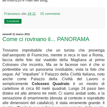
all'indirizzo e mail del blog.
Francesco
alle
18:11
15 commenti:
Condividi
venerdì 11 marzo 2011
Come ci rovinano il... PANORAMA
Troviamo improbabile che un turista che provenga
dall'aeroporto di Fiumicino, mentre si reca in taxi a Roma,
faccia delle foto dal viadotto della Magliana al primo
Colosseo che incontra. Ma se le facesse non è che si
porterebbe via un panorama invidiabile, vista la foto che
segue. Ad "impallare" il Palazzo della Civiltà Italiana, noto
anche come Palazzo della Civiltà del Lavoro o
semplicemente
Colosseo Quadrato
è un mostro di
cartellone di circa 60 metri quadrati. Lungo 24 passi ben
distesi ed alto almeno tre metri. Ci siamo andati sotto, e la
sensazione di smarrimento (dovuta al contesto e soprattutto
alle dimensioni del catafalco), è stata veramente grande. Il