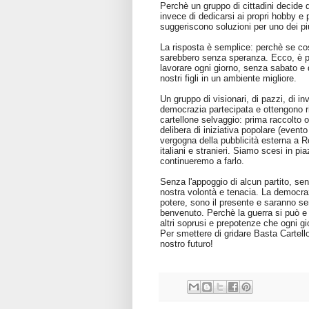
Perchè un gruppo di cittadini decide
invece di dedicarsi ai propri hobby e 
suggeriscono soluzioni per uno dei più
La risposta è semplice: perchè se così
sarebbero senza speranza. Ecco, è pr
lavorare ogni giorno, senza sabato e 
nostri figli in un ambiente migliore.
Un gruppo di visionari, di pazzi, di
democrazia partecipata e ottengono ri
cartellone selvaggio: prima raccolto 
delibera di iniziativa popolare (evento 
vergogna della pubblicità esterna a Rom
italiani e stranieri. Siamo scesi in p
continueremo a farlo.
Senza l'appoggio di alcun partito, se
nostra volontà e tenacia. La democrazi
potere, sono il presente e saranno se
benvenuto. Perchè la guerra si può e 
altri soprusi e prepotenze che ogni gi
Per smettere di gridare Basta Cartellon
nostro futuro!