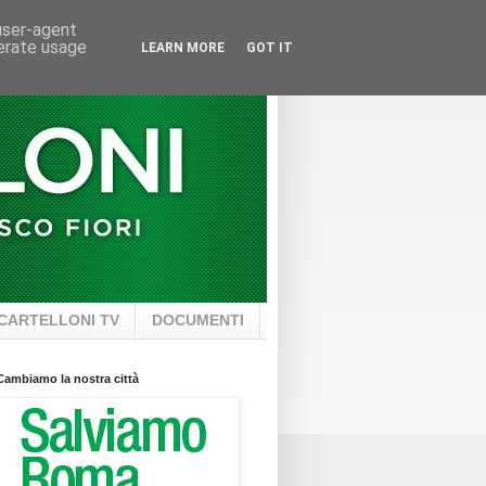
 user-agent
nerate usage
LEARN MORE
GOT IT
CARTELLONI TV
DOCUMENTI
Cambiamo la nostra città