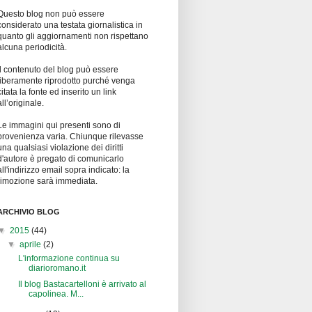
Questo blog non può essere
considerato una testata giornalistica in
quanto gli aggiornamenti non rispettano
alcuna periodicità.
Il contenuto del blog può essere
liberamente riprodotto purché venga
citata la fonte ed inserito un link
all’originale.
Le immagini qui presenti sono di
provenienza varia. Chiunque rilevasse
una qualsiasi violazione dei diritti
d'autore è pregato di comunicarlo
all'indirizzo email sopra indicato: la
rimozione sarà immediata.
ARCHIVIO BLOG
▼
2015
(44)
▼
aprile
(2)
L'informazione continua su
diarioromano.it
Il blog Bastacartelloni è arrivato al
capolinea. M...