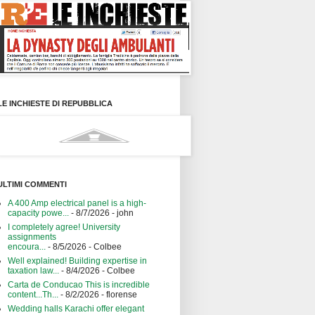
LE INCHIESTE DI REPUBBLICA
ULTIMI COMMENTI
A 400 Amp electrical panel is a high-
capacity powe...
- 8/7/2026
- john
I completely agree! University
assignments
encoura...
- 8/5/2026
- Colbee
Well explained! Building expertise in
taxation law...
- 8/4/2026
- Colbee
Carta de Conducao This is incredible
content...Th...
- 8/2/2026
- florense
Wedding halls Karachi offer elegant