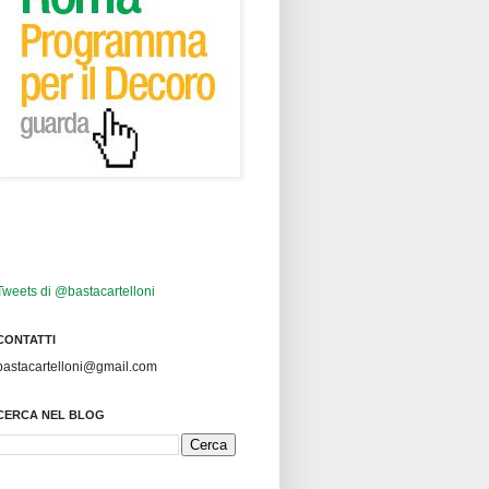
Tweets di @bastacartelloni
CONTATTI
bastacartelloni@gmail.com
CERCA NEL BLOG