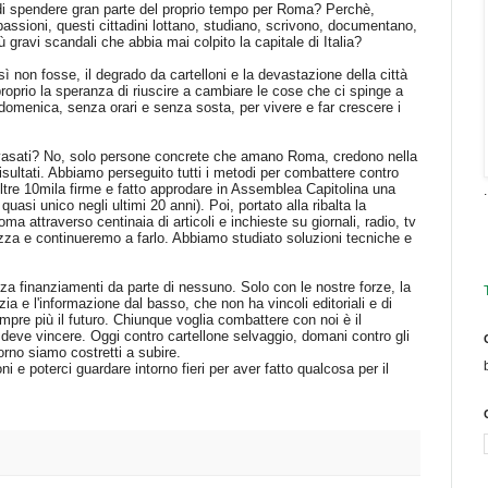
 di spendere gran parte del proprio tempo per Roma? Perchè,
passioni, questi cittadini lottano, studiano, scrivono, documentano,
 gravi scandali che abbia mai colpito la capitale di Italia?
 non fosse, il degrado da cartelloni e la devastazione della città
oprio la speranza di riuscire a cambiare le cose che ci spinge a
domenica, senza orari e senza sosta, per vivere e far crescere i
 invasati? No, solo persone concrete che amano Roma, credono nella
sultati. Abbiamo perseguito tutti i metodi per combattere contro
oltre 10mila firme e fatto approdare in Assemblea Capitolina una
.
quasi unico negli ultimi 20 anni). Poi, portato alla ribalta la
a attraverso centinaia di articoli e inchieste su giornali, radio, tv
iazza e continueremo a farlo. Abbiamo studiato soluzioni tecniche e
nza finanziamenti da parte di nessuno. Solo con le nostre forze, la
a e l'informazione dal basso, che non ha vincoli editoriali e di
mpre più il futuro. Chiunque voglia combattere con noi è il
deve vincere. Oggi contro cartellone selvaggio, domani contro gli
orno siamo costretti a subire.
i e poterci guardare intorno fieri per aver fatto qualcosa per il