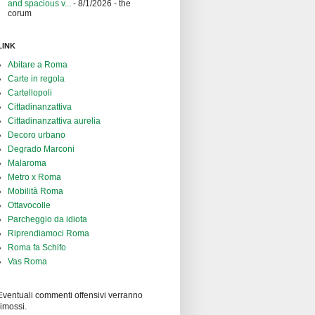
and spacious v...
- 8/1/2026
- the
corum
LINK
Abitare a Roma
Carte in regola
Cartellopoli
Cittadinanzattiva
Cittadinanzattiva aurelia
Decoro urbano
Degrado Marconi
Malaroma
Metro x Roma
Mobilità Roma
Ottavocolle
Parcheggio da idiota
Riprendiamoci Roma
Roma fa Schifo
Vas Roma
Eventuali commenti offensivi verranno
rimossi.