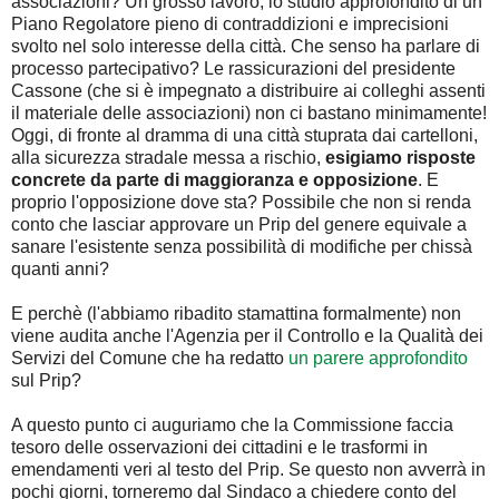
associazioni? Un grosso lavoro, lo studio approfondito di un
Piano Regolatore pieno di contraddizioni e imprecisioni
svolto nel solo interesse della città. Che senso ha parlare di
processo partecipativo? Le rassicurazioni del presidente
Cassone (che si è impegnato a distribuire ai colleghi assenti
il materiale delle associazioni) non ci bastano minimamente!
Oggi, di fronte al dramma di una città stuprata dai cartelloni,
alla sicurezza stradale messa a rischio,
esigiamo risposte
concrete da parte di maggioranza e opposizione
. E
proprio l'opposizione dove sta? Possibile che non si renda
conto che lasciar approvare un Prip del genere equivale a
sanare l'esistente senza possibilità di modifiche per chissà
quanti anni?
E perchè (l'abbiamo ribadito stamattina formalmente) non
viene audita anche l'Agenzia per il Controllo e la Qualità dei
Servizi del Comune che ha redatto
un parere approfondito
sul Prip?
A questo punto ci auguriamo che la Commissione faccia
tesoro delle osservazioni dei cittadini e le trasformi in
emendamenti veri al testo del Prip. Se questo non avverrà in
pochi giorni, torneremo dal Sindaco a chiedere conto del