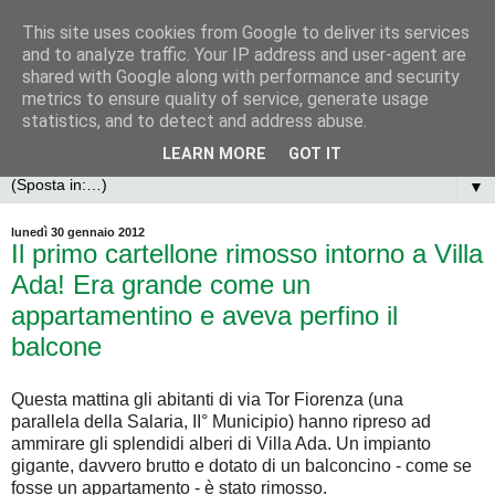
This site uses cookies from Google to deliver its services
and to analyze traffic. Your IP address and user-agent are
shared with Google along with performance and security
metrics to ensure quality of service, generate usage
statistics, and to detect and address abuse.
LEARN MORE
GOT IT
▼
lunedì 30 gennaio 2012
Il primo cartellone rimosso intorno a Villa
Ada! Era grande come un
appartamentino e aveva perfino il
balcone
Questa mattina gli abitanti di via Tor Fiorenza (una
parallela della Salaria, II° Municipio) hanno ripreso ad
ammirare gli splendidi alberi di Villa Ada. Un impianto
gigante, davvero brutto e dotato di un balconcino - come se
fosse un appartamento - è stato rimosso.