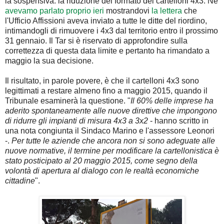
la sospensiva: la riduzione del formato dei cartelloni 4x3. Ne
avevamo parlato proprio ieri
mostrandovi
la lettera
che
l'Ufficio Affissioni aveva inviato a tutte le ditte del riordino,
intimandogli di rimuovere i 4x3 dal territorio entro il prossimo
31 gennaio. Il Tar si è riservato di approfondire sulla
correttezza di questa data limite e pertanto ha rimandato a
maggio la sua decisione.
Il risultato, in parole povere, è che il cartelloni 4x3 sono
legittimati a restare almeno fino a maggio 2015, quando il
Tribunale esaminerà la questione. "
Il 60% delle imprese ha
aderito spontaneamente alle nuove direttive che impongono
di ridurre gli impianti di misura 4x3 a 3x2
- hanno scritto in
una nota congiunta il Sindaco Marino e l'assessore Leonori
-.
Per tutte le aziende che ancora non si sono adeguate alle
nuove normative, il termine per modificare la cartellonistica è
stato posticipato al 20 maggio 2015, come segno della
volontà di apertura al dialogo con le realtà economiche
cittadine
".