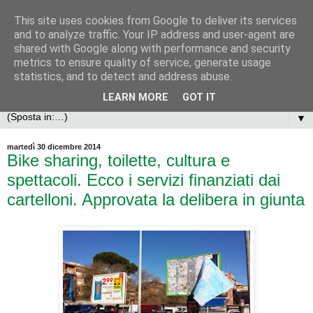
This site uses cookies from Google to deliver its services
and to analyze traffic. Your IP address and user-agent are
shared with Google along with performance and security
metrics to ensure quality of service, generate usage
statistics, and to detect and address abuse.
LEARN MORE
GOT IT
▼
martedì 30 dicembre 2014
Bike sharing, toilette, cultura e
spettacoli. Ecco i servizi finanziati dai
cartelloni. Approvata la delibera in giunta