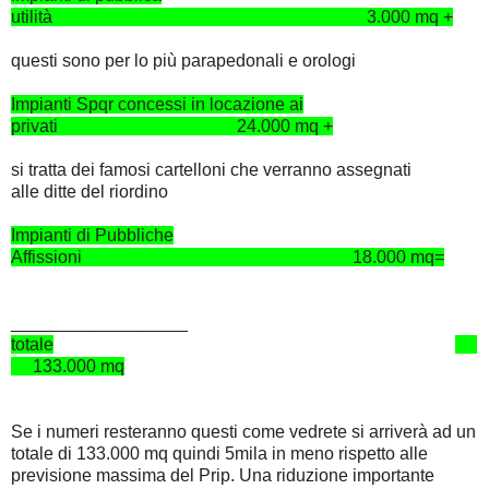
utilità 3.000 mq +
questi sono per lo più parapedonali e orologi
Impianti Spqr concessi in locazione ai
privati 24.000 mq +
si tratta dei famosi cartelloni che verranno assegnati
alle ditte del riordino
Impianti di Pubbliche
Affissioni 18.000 mq=
__________________
totale
133.000 mq
Se i numeri resteranno questi come vedrete si arriverà ad un
totale di 133.000 mq quindi 5mila in meno rispetto alle
previsione massima del Prip. Una riduzione importante