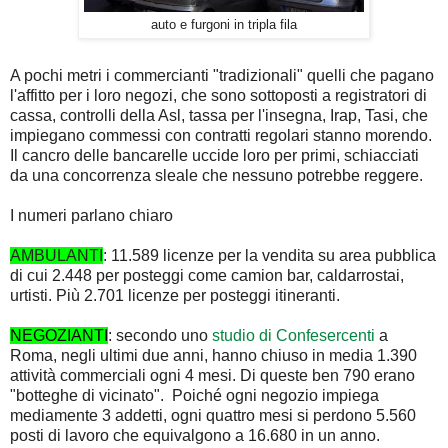
auto e furgoni in tripla fila
A pochi metri i commercianti "tradizionali" quelli che pagano
l'affitto per i loro negozi, che sono sottoposti a registratori di
cassa, controlli della Asl, tassa per l'insegna, Irap, Tasi, che
impiegano commessi con contratti regolari stanno morendo.
Il cancro delle bancarelle uccide loro per primi, schiacciati
da una concorrenza sleale che nessuno potrebbe reggere.
I numeri parlano chiaro
AMBULANTI
: 11.589 licenze per la vendita su area pubblica
di cui 2.448 per posteggi come camion bar, caldarrostai,
urtisti. Più 2.701 licenze per posteggi itineranti.
NEGOZIANTI
: secondo uno
studio di Confesercenti
a
Roma, negli ultimi due anni, hanno chiuso in media 1.390
attività commerciali ogni 4 mesi. Di queste ben 790 erano
"botteghe di vicinato". Poiché ogni negozio impiega
mediamente 3 addetti, ogni quattro mesi si perdono 5.560
posti di lavoro che equivalgono a 16.680 in un anno.