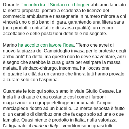
Durante
l'incontro tra il Sindaco e i blogger
abbiamo lanciato
la nostra proposta: portare a scadenza le licenze del
commercio ambulante e riassegnarle in numero minore a chi
vincerà uno o più bandi di gara, garantendo una filiera sana
(non prodotti contraffatti e di scarsa qualità), un decoro
accettabile e delle postazioni definite e ridisegnate.
Marino
ha accolto con favore l'idea
. "Temo che avrei di
nuovo la piazza del Campidoglio invasa per le proteste degli
ambulanti" ha detto, ma questo non lo deve spaventare, anzi
è segno che sarebbe la cura giusta per estirpare la massa
malata. Il sindaco-chirurgo, insomma, ha l'occasione
di guarire la città da un cancro che finora tutti hanno provato
a curare solo con l'aspirina.
Guardate le foto qui sotto, siamo in viale Giulio Cesare. La
tripla fila di auto è una costante così come i furgoni
magazzino con i gruppi elettrogeni inquinanti, l'ampio
marciapiede ridotto ad un budello. La merce esposta è frutto
di un cartello di distribuzione che fa capo solo ad una o due
famiglie. Quasi niente è prodotto in Italia, nulla valorizza
l'artigianato, il
made in Italy
. I venditori sono quasi tutti