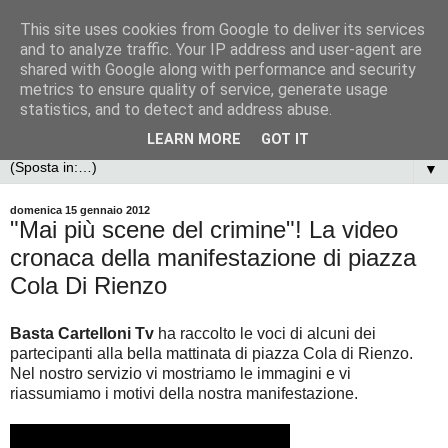
This site uses cookies from Google to deliver its services
and to analyze traffic. Your IP address and user-agent are
shared with Google along with performance and security
metrics to ensure quality of service, generate usage
statistics, and to detect and address abuse.
LEARN MORE
GOT IT
▼
domenica 15 gennaio 2012
"Mai più scene del crimine"! La video
cronaca della manifestazione di piazza
Cola Di Rienzo
Basta Cartelloni Tv
ha raccolto le voci di alcuni dei
partecipanti alla bella mattinata di piazza Cola di Rienzo.
Nel nostro servizio vi mostriamo le immagini e vi
riassumiamo i motivi della nostra manifestazione.