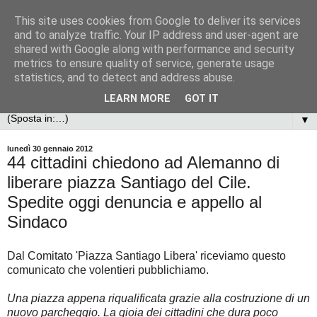
This site uses cookies from Google to deliver its services
and to analyze traffic. Your IP address and user-agent are
shared with Google along with performance and security
metrics to ensure quality of service, generate usage
statistics, and to detect and address abuse.
LEARN MORE
GOT IT
▼
lunedì 30 gennaio 2012
44 cittadini chiedono ad Alemanno di
liberare piazza Santiago del Cile.
Spedite oggi denuncia e appello al
Sindaco
Dal Comitato 'Piazza Santiago Libera' riceviamo questo
comunicato che volentieri pubblichiamo.
Una piazza appena riqualificata grazie alla costruzione di un
nuovo parcheggio. La gioia dei cittadini che dura poco