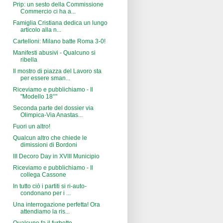
Prip: un sesto della Commissione
Commercio ci ha a...
Famiglia Cristiana dedica un lungo
articolo alla n...
Cartelloni: Milano batte Roma 3-0!
Manifesti abusivi - Qualcuno si
ribella
Il mostro di piazza del Lavoro sta
per essere sman...
Riceviamo e pubblichiamo - Il
"Modello 18°"
Seconda parte del dossier via
Olimpica-Via Anastas...
Fuori un altro!
Qualcun altro che chiede le
dimissioni di Bordoni
III Decoro Day in XVIII Municipio
Riceviamo e pubblichiamo - Il
collega Cassone
In tutto ciò i partiti si ri-auto-
condonano per i ...
Una interrogazione perfetta! Ora
attendiamo la ris...
Qualcuno fa il furbetto ...