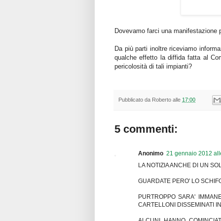
Dovevamo farci una manifestazione p
Da più parti inoltre riceviamo inform
qualche effetto la diffida fatta al
pericolosità di tali impianti?
Pubblicato da
Roberto
alle
17:00
5 commenti:
Anonimo
21 gennaio 2012 all
LA NOTIZIA ANCHE DI UN S
GUARDATE PERO' LO SCHIFO 
PURTROPPO SARA' IMMANE
CARTELLONI DISSEMINATI 
ALCUNI HANNO COMINCIAT