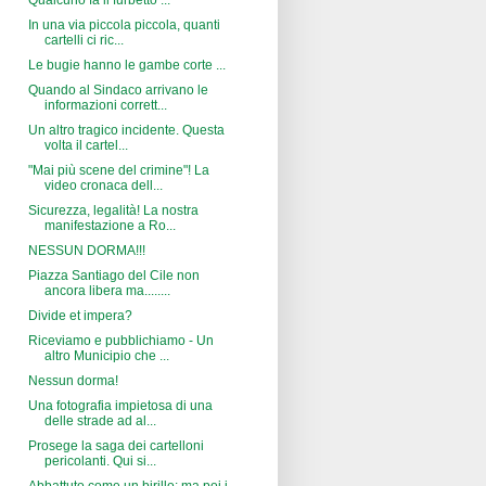
In una via piccola piccola, quanti
cartelli ci ric...
Le bugie hanno le gambe corte ...
Quando al Sindaco arrivano le
informazioni corrett...
Un altro tragico incidente. Questa
volta il cartel...
"Mai più scene del crimine"! La
video cronaca dell...
Sicurezza, legalità! La nostra
manifestazione a Ro...
NESSUN DORMA!!!
Piazza Santiago del Cile non
ancora libera ma........
Divide et impera?
Riceviamo e pubblichiamo - Un
altro Municipio che ...
Nessun dorma!
Una fotografia impietosa di una
delle strade ad al...
Prosege la saga dei cartelloni
pericolanti. Qui si...
Abbattuto come un birillo: ma poi i