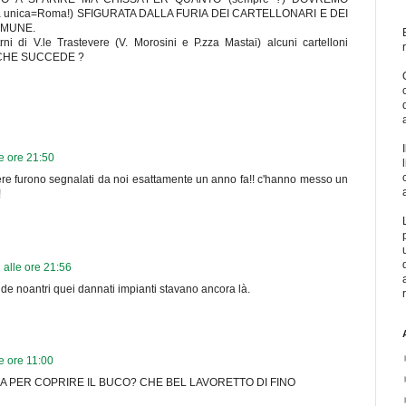
ra unica=Roma!) SFIGURATA DALLA FURIA DEI CARTELLONARI E DEI
OMUNE.
ni di V.le Trastevere (V. Morosini e P.zza Mastai) alcuni cartelloni
i. CHE SUCCEDE ?
e ore 21:50
evere furono segnalati da noi esattamente un anno fa!! c'hanno messo un
!
alle ore 21:56
 de noantri quei dannati impianti stavano ancora là.
e ore 11:00
 PER COPRIRE IL BUCO? CHE BEL LAVORETTO DI FINO