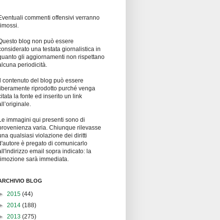
Eventuali commenti offensivi verranno
rimossi.
Questo blog non può essere
considerato una testata giornalistica in
quanto gli aggiornamenti non rispettano
alcuna periodicità.
Il contenuto del blog può essere
liberamente riprodotto purché venga
citata la fonte ed inserito un link
all’originale.
Le immagini qui presenti sono di
provenienza varia. Chiunque rilevasse
una qualsiasi violazione dei diritti
d'autore è pregato di comunicarlo
all'indirizzo email sopra indicato: la
rimozione sarà immediata.
ARCHIVIO BLOG
►
2015
(44)
►
2014
(188)
►
2013
(275)