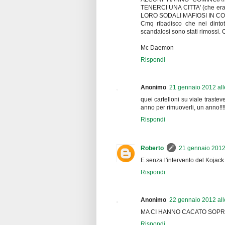
TENERCI UNA CITTA' (che e
LORO SODALI MAFIOSI IN C
Cmq ribadisco che nei dintotr
scandalosi sono stati rimoss
Mc Daemon
Rispondi
Anonimo
21 gennaio 2012 all
quei cartelloni su viale trast
anno per rimuoverli, un anno!!!
Rispondi
Roberto
21 gennaio 2012 
E senza l'intervento del Kojack
Rispondi
Anonimo
22 gennaio 2012 all
MA CI HANNO CACATO SOPRA
Rispondi