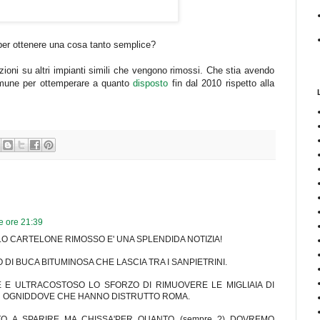
er ottenere una cosa tanto semplice?
azioni su altri impianti simili che vengono rimossi. Che stia avendo
 Comune per ottemperare a quanto
disposto
fin dal 2010 rispetto alla
e ore 21:39
OLO CARTELONE RIMOSSO E' UNA SPLENDIDA NOTIZIA!
DI BUCA BITUMINOSA CHE LASCIA TRA I SANPIETRINI.
 E ULTRACOSTOSO LO SFORZO DI RIMUOVERE LE MIGLIAIA DI
IN OGNIDDOVE CHE HANNO DISTRUTTO ROMA.
O A SPARIRE MA CHISSA'PER QUANTO (sempre ?) DOVREMO