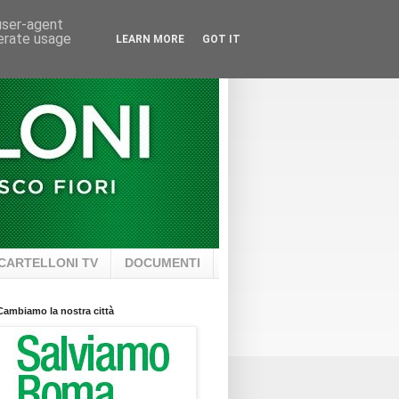
 user-agent
nerate usage
LEARN MORE
GOT IT
CARTELLONI TV
DOCUMENTI
Cambiamo la nostra città