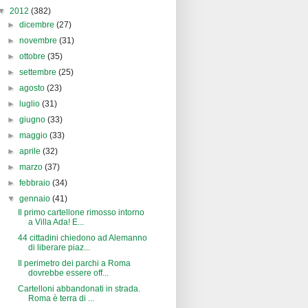
▼
2012
(382)
►
dicembre
(27)
►
novembre
(31)
►
ottobre
(35)
►
settembre
(25)
►
agosto
(23)
►
luglio
(31)
►
giugno
(33)
►
maggio
(33)
►
aprile
(32)
►
marzo
(37)
►
febbraio
(34)
▼
gennaio
(41)
Il primo cartellone rimosso intorno
a Villa Ada! E...
44 cittadini chiedono ad Alemanno
di liberare piaz...
Il perimetro dei parchi a Roma
dovrebbe essere off...
Cartelloni abbandonati in strada.
Roma è terra di ...