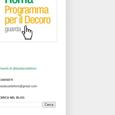
Tweets di @bastacartelloni
CONTATTI
bastacartelloni@gmail.com
CERCA NEL BLOG