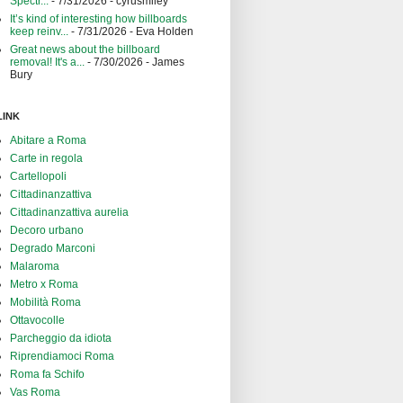
Spectr...
- 7/31/2026
- cyrusmiley
It’s kind of interesting how billboards
keep reinv...
- 7/31/2026
- Eva Holden
Great news about the billboard
removal! It's a...
- 7/30/2026
- James
Bury
LINK
Abitare a Roma
Carte in regola
Cartellopoli
Cittadinanzattiva
Cittadinanzattiva aurelia
Decoro urbano
Degrado Marconi
Malaroma
Metro x Roma
Mobilità Roma
Ottavocolle
Parcheggio da idiota
Riprendiamoci Roma
Roma fa Schifo
Vas Roma