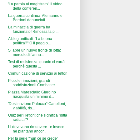
'La parola al magistrato'. Il video
della conferen...
La guerra continua: Alemanno e
Bordoni denunciati ...
La minaccia di guerra ha
funzionato! Rimossa la pl...
A blog unificati: "La buona
politica?" O il peggio...
Si apre un nuovo fronte di lotta:
mercoledì l'annu...
Test di resistenza: quanto ci vorrà
perchè questa ...
Comunicazione di servizio ai lettori
Piccole rimozioni, grandi
soddisfazioni! Combatter...
Piazza Maresciallo Giardino
riacquista un minimo d...
'Destinazione Palocco'! Cartelloni,
viabilità, ris...
Quiz per i lettori: che significa "ditta
radiata"?
Li dovevano rimuovere...e invece
ne piantano ancor...
Per la serie "nun ce se crede"