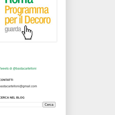
Tweets di @bastacartelloni
CONTATTI
bastacartelloni@gmail.com
CERCA NEL BLOG