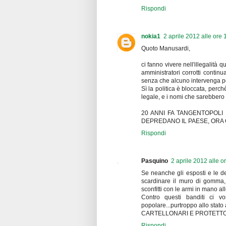
Rispondi
nokia1
2 aprile 2012 alle ore 
Quoto Manusardi,
ci fanno vivere nell'illegalità
amministratori corrotti continua
senza che alcuno intervenga per
Sì la politica è bloccata, perc
legale, e i nomi che sarebbero c
20 ANNI FA TANGENTOPOLI 
DEPREDANO IL PAESE, ORA 
Rispondi
Pasquino
2 aprile 2012 alle o
Se neanche gli esposti e le d
scardinare il muro di gomma, 
sconfitti con le armi in mano al
Contro questi banditi ci vor
popolare...purtroppo allo stato 
CARTELLONARI E PROTETTOR
Rispondi