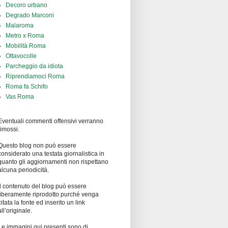
Decoro urbano
Degrado Marconi
Malaroma
Metro x Roma
Mobilità Roma
Ottavocolle
Parcheggio da idiota
Riprendiamoci Roma
Roma fa Schifo
Vas Roma
Eventuali commenti offensivi verranno
rimossi.
Questo blog non può essere
considerato una testata giornalistica in
quanto gli aggiornamenti non rispettano
alcuna periodicità.
Il contenuto del blog può essere
liberamente riprodotto purché venga
citata la fonte ed inserito un link
all’originale.
Le immagini qui presenti sono di