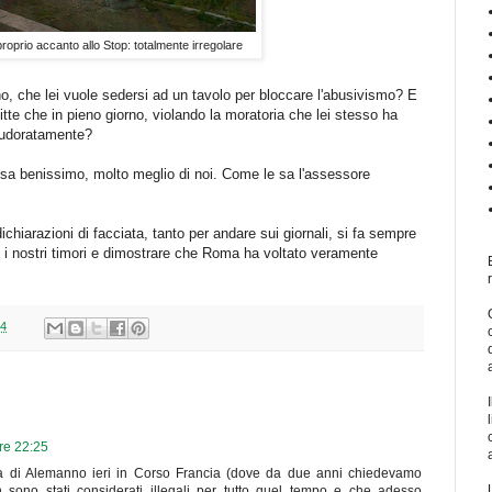
 proprio accanto allo Stop: totalmente irregolare
o, che lei vuole sedersi ad un tavolo per bloccare l'abusivismo? E
tte che in pieno giorno, violando la moratoria che lei stesso ha
spudoratamente?
 sa benissimo, molto meglio di noi. Come le sa l'assessore
ichiarazioni di facciata, tanto per andare sui giornali, si fa sempre
re i nostri timori e dimostrare che Roma ha voltato veramente
34
re 22:25
na di Alemanno ieri in Corso Francia (dove da due anni chiedevamo
n sono stati considerati illegali per tutto quel tempo e che adesso