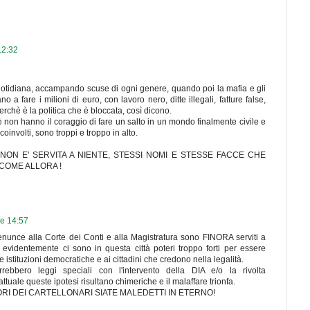
12:32
 quotidiana, accampando scuse di ogni genere, quando poi la mafia e gli
no a fare i milioni di euro, con lavoro nero, ditte illegali, fatture false,
chè è la politica che è bloccata, così dicono.
hè non hanno il coraggio di fare un salto in un mondo finalmente civile e
oinvolti, sono troppi e troppo in alto.
NON E' SERVITA A NIENTE, STESSI NOMI E STESSE FACCE CHE
COME ALLORA !
re 14:57
enunce alla Corte dei Conti e alla Magistratura sono FINORA serviti a
evidentemente ci sono in questa città poteri troppo forti per essere
le istituzioni democratiche e ai cittadini che credono nella legalità.
rebbero leggi speciali con l'intervento della DIA e/o la rivolta
attuale queste ipotesi risultano chimeriche e il malaffare trionfa.
I DEI CARTELLONARI SIATE MALEDETTI IN ETERNO!