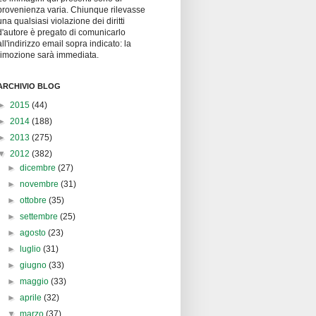
provenienza varia. Chiunque rilevasse
una qualsiasi violazione dei diritti
d'autore è pregato di comunicarlo
all'indirizzo email sopra indicato: la
rimozione sarà immediata.
ARCHIVIO BLOG
►
2015
(44)
►
2014
(188)
►
2013
(275)
▼
2012
(382)
►
dicembre
(27)
►
novembre
(31)
►
ottobre
(35)
►
settembre
(25)
►
agosto
(23)
►
luglio
(31)
►
giugno
(33)
►
maggio
(33)
►
aprile
(32)
▼
marzo
(37)