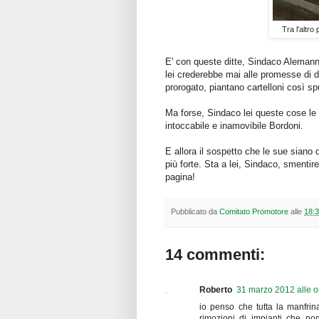
Tra l'altro
E' con queste ditte, Sindaco Alemann
lei crederebbe mai alle promesse di di
prorogato, piantano cartelloni così 
Ma forse, Sindaco lei queste cose le
intoccabile e inamovibile Bordoni.
E allora il sospetto che le sue siano d
più forte. Sta a lei, Sindaco, smenti
pagina!
Pubblicato da
Comitato Promotore
alle
18:
14 commenti:
Roberto
31 marzo 2012 alle o
io penso che tutta la manfri
rimozioni di impianti che no