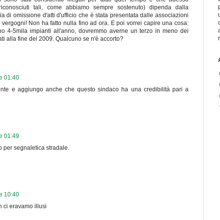
riconosciuti tali, come abbiamo sempre sostenuto) dipenda dalla
di omissione d'atti d'ufficio che è stata presentata dalle associazioni
 vergogni! Non ha fatto nulla fino ad ora. E poi vorrei capire una cosa:
no 4-5mila impianti all'anno, dovremmo averne un terzo in meno dei
ti alla fine del 2009. Qualcuno se n'è accorto?
re 01:40
nte e aggiungo anche che questo sindaco ha una credibilità pari a
re 01:49
o per segnaletica stradale.
re 10:40
 ci eravamo illusi