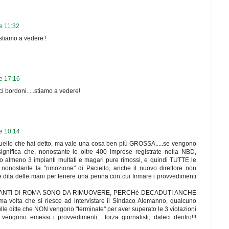
re 11:32
stiamo a vedere !
re 17:16
 bordoni.....stiamo a vedere!
re 10:14
uello che hai detto, ma vale una cosa ben più GROSSA.....se vengono
 significa che, nonostante le oltre 400 imprese registrate nella NBD,
 almeno 3 impianti multati e magari pure rimossi, e quindi TUTTE le
nonostante la "rimozione" di Paciello, anche il nuovo direttore non
 dita delle mani per tenere una penna con cui firmare i provvedimenti
POANTI DI ROMA SONO DA RIMUOVERE, PERCHè DECADUTI ANCHE
ma volta che si riesce ad intervistare il Sindaco Alemanno, qualcuno
le ditte che NON vengono "terminate" per aver superato le 3 violazioni
engono emessi i provvedimenti.....forza giornalisti, dateci dentro!!!