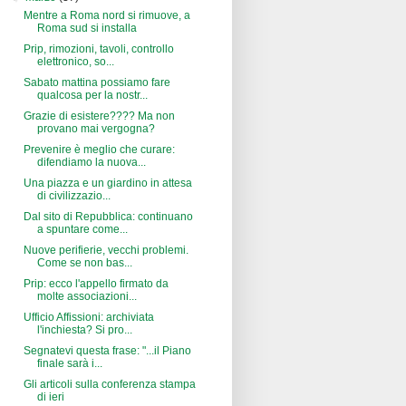
Mentre a Roma nord si rimuove, a
Roma sud si installa
Prip, rimozioni, tavoli, controllo
elettronico, so...
Sabato mattina possiamo fare
qualcosa per la nostr...
Grazie di esistere???? Ma non
provano mai vergogna?
Prevenire è meglio che curare:
difendiamo la nuova...
Una piazza e un giardino in attesa
di civilizzazio...
Dal sito di Repubblica: continuano
a spuntare come...
Nuove perifierie, vecchi problemi.
Come se non bas...
Prip: ecco l'appello firmato da
molte associazioni...
Ufficio Affissioni: archiviata
l'inchiesta? Si pro...
Segnatevi questa frase: "...il Piano
finale sarà i...
Gli articoli sulla conferenza stampa
di ieri