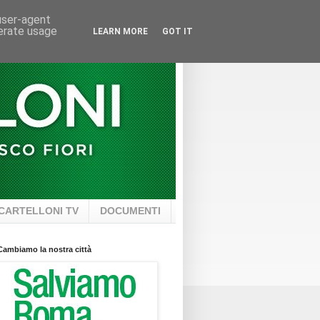
 user-agent
nerate usage
LEARN MORE
GOT IT
CARTELLONI TV
DOCUMENTI
Cambiamo la nostra città