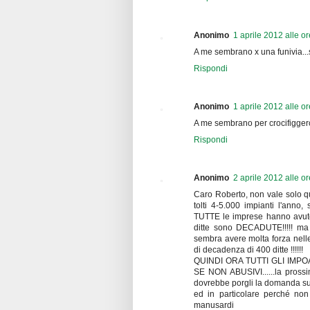
Anonimo
1 aprile 2012 alle o
A me sembrano x una funivia...
Rispondi
Anonimo
1 aprile 2012 alle o
A me sembrano per crocifiggerci
Rispondi
Anonimo
2 aprile 2012 alle o
Caro Roberto, non vale solo q
tolti 4-5.000 impianti l'anno,
TUTTE le imprese hanno avuto
ditte sono DECADUTE!!!!! ma 
sembra avere molta forza nelle
di decadenza di 400 ditte !!!!!!
QUINDI ORA TUTTI GLI IM
SE NON ABUSIVI......la prossi
dovrebbe porgli la domanda sul
ed in particolare perché non v
manusardi