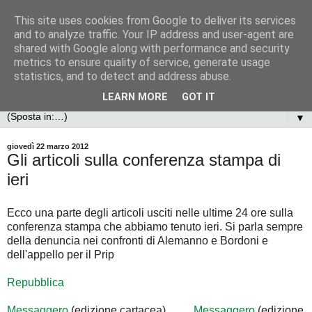
This site uses cookies from Google to deliver its services
and to analyze traffic. Your IP address and user-agent are
shared with Google along with performance and security
metrics to ensure quality of service, generate usage
statistics, and to detect and address abuse.
LEARN MORE
GOT IT
▼
giovedì 22 marzo 2012
Gli articoli sulla conferenza stampa di
ieri
Ecco una parte degli articoli usciti nelle ultime 24 ore sulla
conferenza stampa che abbiamo tenuto ieri. Si parla sempre
della denuncia nei confronti di Alemanno e Bordoni e
dell'appello per il Prip
Repubblica
Messaggero
(edizione cartacea)
Messaggero
(edizione