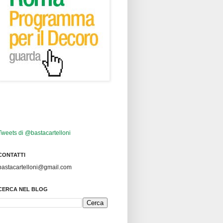
Tweets di @bastacartelloni
CONTATTI
bastacartelloni@gmail.com
CERCA NEL BLOG