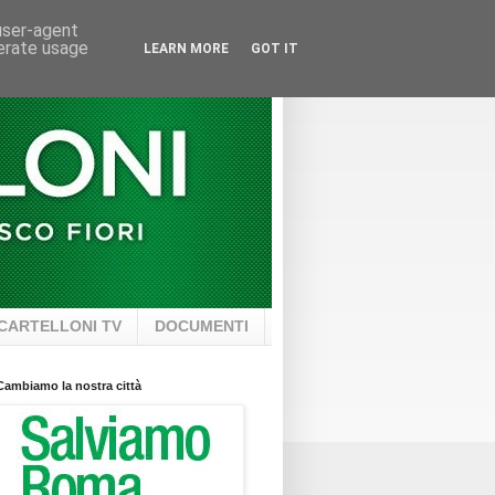
 user-agent
nerate usage
LEARN MORE
GOT IT
CARTELLONI TV
DOCUMENTI
Cambiamo la nostra città