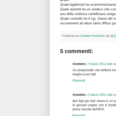
Quale legittimità ha un'amministrazi
Quale autorità ha un sindaco che con
uno della violenza cartellonara ven
Quale controllo ha il sig. Gianni del
oscuramenti ad abusi tanto diffusi qu
Pubblicato da
Comitato Promotore
alle
00:
5 commenti:
Anonimo
2 marzo 2012 alle o
Un sindachetto che definire in
meglio è per tutti.
Rispondi
Anonimo
2 marzo 2012 alle o
fare figli per farli vivere in u
le giovani coppie che si trasfe
prime nascite dell'80%
Rispondi