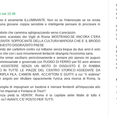
e ore 15:39
imo è veramente ILLUMINANTE. Non so se l'interessato se ne renda
a giovane coppia sensibile e intelligente pensare di procreare in
 Morto che cammina sghignazzando verso il precipizio.
nnesimo scandalo dei Vigili di Roma MOSTRANO,SE ANCORA C'ERA
IVITA' SOFFOCANTE DELLA CULTURA MAFIOSA CHE E' IL BRODO
 QUESTO DISGRAZIATO PAESE.
nito dei cartelloni contro cui lottiamo senza tregua da due anni è solo
le che con i suoi innumerevoli tentacoli strangola l'economia sana.
che ormai vacillano pericolosamente e sempre più spesso mi auguro
 commissariate e governate con PUGNO DI FERRO per 50 anni almeno
 PUO' ASSISTERE SENZA UN MOTO DI DISGUSTO E DI RABBIA
NO IN TUTTE LE PIAZZE DEL CENTRO STORICO ASSEDIATE DA
PLA FILA, CAMION BAR, ACCATTONI E GUITTI a cui "ò sistema"
angolo per sfruttare rapacemente l'unica vera risorsa di Roma, la
voglia di impugnare un bastone e menare fendenti all'impazzata allo
ori Imperiali e Fontana di Trevi?
za pietà la VERITA': Roma è la capitale delle Mafie di tutto il
no no? AVANTI, C'E' POSTO PER TUTTI.