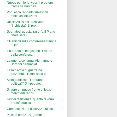
Nuove perifierie, vecchi problemi.
Come se non bas...
Prip: ecco l'appello firmato da
molte associazioni...
Ufficio Affissioni: archiviata
l'inchiesta? Si pro...
Segnatevi questa frase: "...il Piano
finale sarà i...
Gli articoli sulla conferenza stampa
di ieri
'La parola al magistrato'. Il video
della conferen...
La guerra continua: Alemanno e
Bordoni denunciati ...
La minaccia di guerra ha
funzionato! Rimossa la pl...
A blog unificati: "La buona
politica?" O il peggio...
Si apre un nuovo fronte di lotta:
mercoledì l'annu...
Test di resistenza: quanto ci vorrà
perchè questa ...
Comunicazione di servizio ai lettori
Piccole rimozioni, grandi