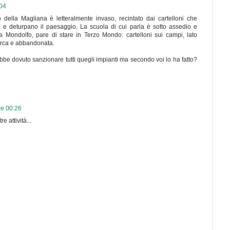
:04
della Magliana è letteralmente invaso, recintato dai cartelloni che
a e deturpano il paesaggio. La scuola di cui parla è sotto assedio e
ia Mondolfo, pare di stare in Terzo Mondo: cartelloni sui campi, lato
orca e abbandonata.
bbe dovuto sanzionare tutti quegli impianti ma secondo voi lo ha fatto?
re 00:26
e attività...