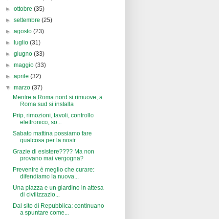
►
ottobre
(35)
►
settembre
(25)
►
agosto
(23)
►
luglio
(31)
►
giugno
(33)
►
maggio
(33)
►
aprile
(32)
▼
marzo
(37)
Mentre a Roma nord si rimuove, a
Roma sud si installa
Prip, rimozioni, tavoli, controllo
elettronico, so...
Sabato mattina possiamo fare
qualcosa per la nostr...
Grazie di esistere???? Ma non
provano mai vergogna?
Prevenire è meglio che curare:
difendiamo la nuova...
Una piazza e un giardino in attesa
di civilizzazio...
Dal sito di Repubblica: continuano
a spuntare come...