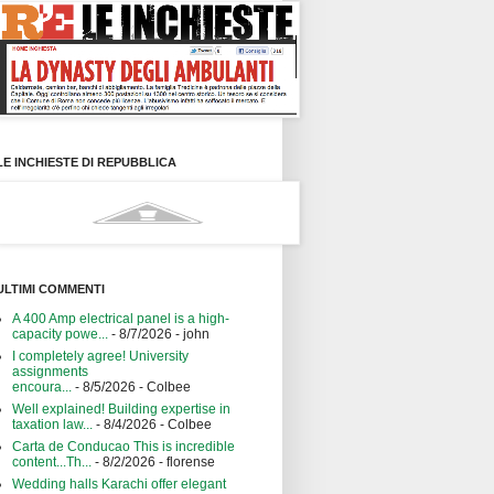
LE INCHIESTE DI REPUBBLICA
ULTIMI COMMENTI
A 400 Amp electrical panel is a high-
capacity powe...
- 8/7/2026
- john
I completely agree! University
assignments
encoura...
- 8/5/2026
- Colbee
Well explained! Building expertise in
taxation law...
- 8/4/2026
- Colbee
Carta de Conducao This is incredible
content...Th...
- 8/2/2026
- florense
Wedding halls Karachi offer elegant