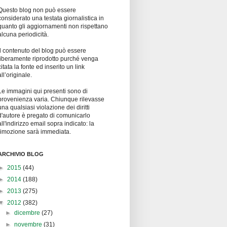
Questo blog non può essere
considerato una testata giornalistica in
quanto gli aggiornamenti non rispettano
alcuna periodicità.
Il contenuto del blog può essere
liberamente riprodotto purché venga
citata la fonte ed inserito un link
all’originale.
Le immagini qui presenti sono di
provenienza varia. Chiunque rilevasse
una qualsiasi violazione dei diritti
d'autore è pregato di comunicarlo
all'indirizzo email sopra indicato: la
rimozione sarà immediata.
ARCHIVIO BLOG
►
2015
(44)
►
2014
(188)
►
2013
(275)
▼
2012
(382)
►
dicembre
(27)
►
novembre
(31)