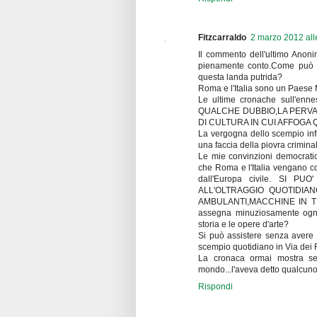
Fitzcarraldo
2 marzo 2012 all
Il commento dell'ultimo Anon
pienamente conto.Come può un
questa landa putrida?
Roma e l'Italia sono un Paese
Le ultime cronache sull'e
QUALCHE DUBBIO,LA PERVAS
DI CULTURA IN CUI AFFOGA
La vergogna dello scempio infi
una faccia della piovra crimina
Le mie convinzioni democrati
che Roma e l'Italia vengano
dall'Europa civile. SI
ALL'OLTRAGGIO QUOTIDIA
AMBULANTI,MACCHINE IN TRI
assegna minuziosamente ogni 
storia e le opere d'arte?
Si può assistere senza avere 
scempio quotidiano in Via dei F
La cronaca ormai mostra sen
mondo...l'aveva detto qualcu
Rispondi