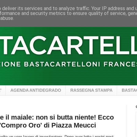
deliver its services and to analyze traffic. Your IP address and
formance and security metrics to ensure quality of service, ge
 abuse.
'
AGENDA ANTIDEGRADO
RASSEGNA STAMPA
BASTA
e il maiale: non si butta niente! Ecco
o 'Compro Oro' di Piazza Meucci
olto un vero lavoro di investigatore. Dopo aver letto i nostri post