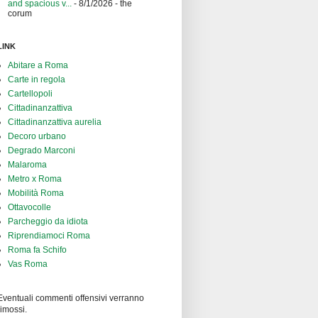
and spacious v...
- 8/1/2026
- the
corum
LINK
Abitare a Roma
Carte in regola
Cartellopoli
Cittadinanzattiva
Cittadinanzattiva aurelia
Decoro urbano
Degrado Marconi
Malaroma
Metro x Roma
Mobilità Roma
Ottavocolle
Parcheggio da idiota
Riprendiamoci Roma
Roma fa Schifo
Vas Roma
Eventuali commenti offensivi verranno
rimossi.