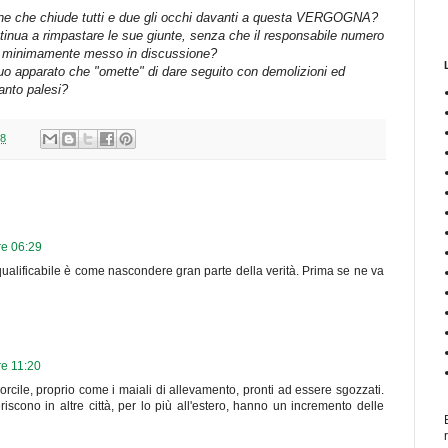
one che chiude tutti e due gli occhi davanti a questa VERGOGNA?
tinua a rimpastare le sue giunte, senza che il responsabile numero
ga minimamente messo in discussione?
 suo apparato che "omette" di dare seguito con demolizioni ed
anto palesi?
18
re 06:29
qualificabile è come nascondere gran parte della verità. Prima se ne va
re 11:20
n porcile, proprio come i maiali di allevamento, pronti ad essere sgozzati.
riscono in altre città, per lo più all'estero, hanno un incremento delle