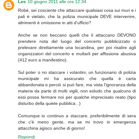
Les
10 giugno 2011 alle ore 12:34
Robé, sei cosciente che attaccare qualsiasi cosa sui muri e i
pali è vietato, che la polizia municipale DEVE intervenire,
altrimenti è omissione in atti d'ufficio?
Anche se non beccano quelli che li attaccano DEVONO
prendere nota del luogo del concerto pubblicizzato o
prelevare direttamente una locandina, per poi risalire agli
organizzatori del concerto e multarli per affissione abusiva
(412 euro a manifestino).
Sul poter o no staccare i volantini, un funzionario di polizia
municipale mi ha assicurato che quella è carta
abbandonata e perciò si può fare, ma vista l'ignoranza della
materia da parte di molti vigili, non esludo che qualcuno di
essi possa fermare noi per qualche imprecisato reato (tipo
disturbo della quiete pubblica...)
Comunque io continuo a staccare, preferibilmente di sera
che c'è meno gente, ma se mi trovo in emergenza
attacchina agisco anche di giorno!
Rispondi