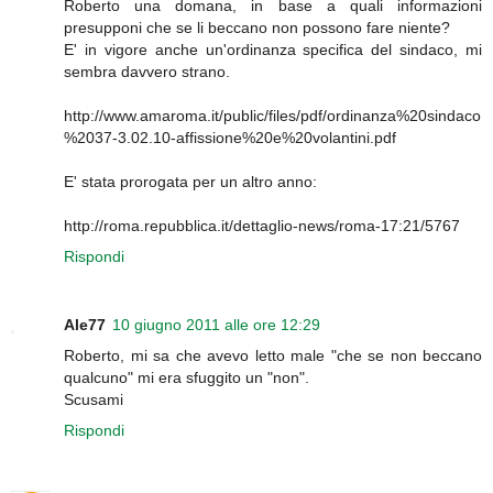
Roberto una domana, in base a quali informazioni
presupponi che se li beccano non possono fare niente?
E' in vigore anche un'ordinanza specifica del sindaco, mi
sembra davvero strano.
http://www.amaroma.it/public/files/pdf/ordinanza%20sindaco
%2037-3.02.10-affissione%20e%20volantini.pdf
E' stata prorogata per un altro anno:
http://roma.repubblica.it/dettaglio-news/roma-17:21/5767
Rispondi
Ale77
10 giugno 2011 alle ore 12:29
Roberto, mi sa che avevo letto male "che se non beccano
qualcuno" mi era sfuggito un "non".
Scusami
Rispondi