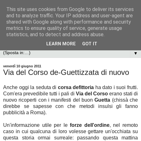
This site uses cookies from Google to deliver its services
and to analyze traffic. Your IP address and user-agent are
shared with Google along with performance and security
metrics to ensure quality of service, generate usage
statistics, and to detect and address abuse.
LEARN MORE
GOT IT
▼
venerdì 10 giugno 2011
Via del Corso de-Guettizzata di nuovo
Anche oggi la seduta di
corsa defittoria
ha dato i suoi frutti.
Com'era prevedibile tutti i pali di
Via del Corso
erano stati di
nuovo ricoperti con i manifesti del buon
Guetta
(chissà che
direbbe se sapesse con che metodi insulsi gli fanno
pubblicità a Roma).
Un'informazione utile per le
forze dell'ordine
, nel remoto
caso in cui qualcuna di loro volesse gettare un'occhiata su
questa storia ormai surreale: passando questa mattina