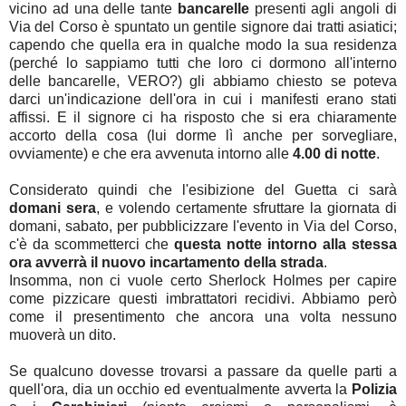
vicino ad una delle tante
bancarelle
presenti agli angoli di
Via del Corso è spuntato un gentile signore dai tratti asiatici;
capendo che quella era in qualche modo la sua residenza
(perché lo sappiamo tutti che loro ci dormono all'interno
delle bancarelle, VERO?) gli abbiamo chiesto se poteva
darci un'indicazione dell'ora in cui i manifesti erano stati
affissi. E il signore ci ha risposto che si era chiaramente
accorto della cosa (lui dorme lì anche per sorvegliare,
ovviamente) e che era avvenuta intorno alle
4.00 di notte
.
Considerato quindi che l'esibizione del Guetta ci sarà
domani sera
, e volendo certamente sfruttare la giornata di
domani, sabato, per pubblicizzare l'evento in Via del Corso,
c'è da scommetterci che
questa notte intorno alla stessa
ora avverrà
il nuovo incartamento della strada
.
Insomma, non ci vuole certo Sherlock Holmes per capire
come pizzicare questi imbrattatori recidivi. Abbiamo però
come il presentimento che ancora una volta nessuno
muoverà un dito.
Se qualcuno dovesse trovarsi a passare da quelle parti a
quell'ora, dia un occhio ed eventualmente avverta la
Polizia