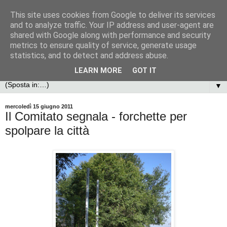
This site uses cookies from Google to deliver its services
and to analyze traffic. Your IP address and user-agent are
shared with Google along with performance and security
metrics to ensure quality of service, generate usage
statistics, and to detect and address abuse.
LEARN MORE
GOT IT
▼
mercoledì 15 giugno 2011
Il Comitato segnala - forchette per
spolpare la città