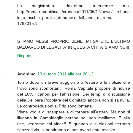
La magistratura dovrebbe intervenire ma:
http://roma.repubblica.it/cronaca/2011/06/17/news/il_tribuna
le_a_rischio_paralisi_denuncia_dell_anm_di_roma-
17830157/
STIAMO MESSI PROPRIO BENE, MI SA CHE L'ULTIMO
BALUARDO DI LEGALITA' IN QUESTA CITTA' SIAMO NOI!!
Rispondi
Anonimo
19 giugno 2011 alle ore 20:12
Torno dopo un breve soggiorno all'estero e le notizie che
trovo sono sconfortanti: Roma Capitale propone di ridurre
del 16% i canoni per l'affissione. Dei tempi di discussione
della Delibera Popolare del Comitato ancora non si sa nulla.
Le controdeduzioni al Prip sono lontane.
Viene voglia di scappare e di tornare all'estero. Ma non si
illudano in Campidoglio perchè noi non molliamo. E alla
fine, vedremo chi vince!! E quando alle elezioni verrano
spazzati via, si pentiranno di non averci dato ascolto