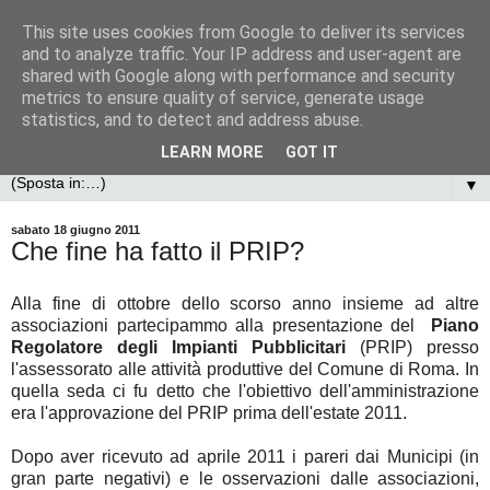
This site uses cookies from Google to deliver its services
and to analyze traffic. Your IP address and user-agent are
shared with Google along with performance and security
metrics to ensure quality of service, generate usage
statistics, and to detect and address abuse.
LEARN MORE
GOT IT
▼
sabato 18 giugno 2011
Che fine ha fatto il PRIP?
Alla fine di ottobre dello scorso anno insieme ad altre
associazioni partecipammo alla presentazione del
Piano
Regolatore degli Impianti Pubblicitari
(PRIP) presso
l'assessorato alle attività produttive del Comune di Roma. In
quella seda ci fu detto che l'obiettivo dell'amministrazione
era l'approvazione del PRIP prima dell'estate 2011.
Dopo aver ricevuto ad aprile 2011 i pareri dai Municipi (in
gran parte negativi) e le osservazioni dalle associazioni,