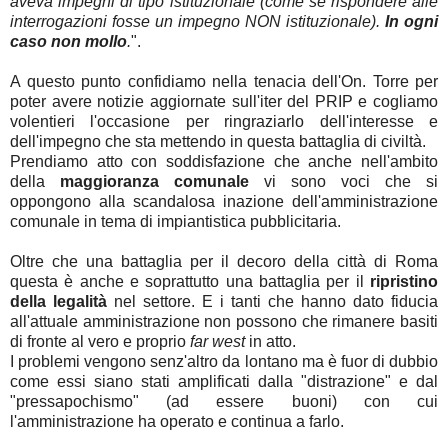
aveva impegni di tipo istituzionale (come se rispondere alle
interrogazioni fosse un impegno NON istituzionale).
In ogni
caso non mollo
.
".
A questo punto confidiamo nella tenacia dell'On. Torre per
poter avere notizie aggiornate sull'iter del PRIP e cogliamo
volentieri l'occasione per ringraziarlo dell'interesse e
dell'impegno che sta mettendo in questa battaglia di civiltà.
Prendiamo atto con soddisfazione che anche nell'ambito
della
maggioranza comunale
vi sono voci che si
oppongono alla scandalosa inazione dell'amministrazione
comunale in tema di impiantistica pubblicitaria.
Oltre che una battaglia per il decoro della città di Roma
questa è anche e soprattutto una battaglia per il
ripristino
della legalità
nel settore. E i tanti che hanno dato fiducia
all'attuale amministrazione non possono che rimanere basiti
di fronte al vero e proprio
far west
in atto.
I problemi vengono senz'altro da lontano ma è fuor di dubbio
come essi siano stati amplificati dalla "distrazione" e dal
"pressapochismo" (ad essere buoni) con cui
l'amministrazione ha operato e continua a farlo.