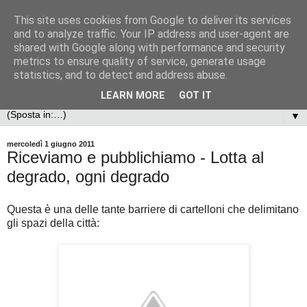
This site uses cookies from Google to deliver its services
and to analyze traffic. Your IP address and user-agent are
shared with Google along with performance and security
metrics to ensure quality of service, generate usage
statistics, and to detect and address abuse.
LEARN MORE
GOT IT
▼
mercoledì 1 giugno 2011
Riceviamo e pubblichiamo - Lotta al
degrado, ogni degrado
Questa è una delle tante barriere di cartelloni che delimitano
gli spazi della città: