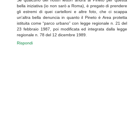
Se qualcuno dei nostri lettori andrà al Pineto per questa
bella iniziativa (io non sarò a Roma), è pregato di prendere
gli estremi di quei cartelloni e altre foto, che ci scappa
un'altra bella denuncia in quanto il Pineto è Area protetta
istituita come “parco urbano” con legge regionale n. 21 del
23 febbraio 1987, poi modificata ed integrata dalla legge
regionale n. 78 del 12 dicembre 1989.
Rispondi