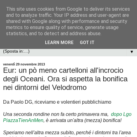
This site uses cookies from Google to deliver its services
and to analyze traffic. Your IP address and user-agent are
shared with Google along with performance and security
metrics to ensure quality of service, generate usage
statistics, and to detect and address abuse.
LEARN MORE
GOT IT
▼
venerdì 29 novembre 2013
Eur: un pò meno cartelloni all'incrocio
degli Oceani. Ora si aspetta la bonifica
nei dintorni del Velodromo
Da Paolo DG, riceviamo e volentieri pubblichiamo
Una seconda rondine non fa certo primavera ma,
dopo Lgo
PiazzaTienAnMen
, è arrivata un'altra (mezza) bonifica!
Speriamo nell'altra mezza subito, perché i dintorni tra l'area