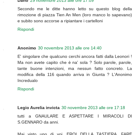
Dario
29 novembre 2013 alle ore 17:09
Secondo me le ditte hanno letto su questo blog della
rimozione di piazza Tien An Men (loro manco lo sapevano)
e subito sono accorse a ripiantare i cartelloni
Rispondi
Anonimo
30 novembre 2013 alle ore 14:40
E' singolare che qualcuno cerchi ancora fatti dalla Leonori !
Ma non avete capito che è na' sola ? Solo parole, parole,
tante buone intenzioni, ma nessun fatto concreto. La
modifica della 116 quando arriva in Giunta ? L'Anonimo
Incredualo
Rispondi
Legio Aurelia invicta
30 novembre 2013 alle ore 17:18
tutti a GNAULARE E ASPETTARE I MIRACOLI DI
S.GENNARO da anni.
Mai visto uno di voi, EROI DELLA TASTIERA, FARE