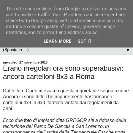
This site uses cookies from Google to deliver its services
and to analyze traffic. Your IP address and user-agent are
shared with Google along with performance and security
metrics to ensure quality of service, generate usage
statistics, and to detect and address abuse.
LEARN MORE
GOT IT
▼
mercoledì 27 novembre 2013
Erano irregolari ora sono superabusivi:
ancora cartelloni 8x3 a Roma
Dal lettore Carlo riceviamo questa inquietante segnalazione.
Ancora ci sono ditte che impunemente trasformano i
cartelloni 4x3 in 8x3, formato vietato dai regolamenti da
anni.
Ecco due foto di impianti ditta GREGOR siti a ridosso della
recinzione del Parco De Sanctis a San Lorenzo, in
corrispondenza dell'uscita dalla Tangenziale Est che porta