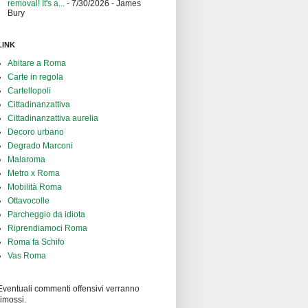
removal! It's a...
- 7/30/2026
- James
Bury
LINK
Abitare a Roma
Carte in regola
Cartellopoli
Cittadinanzattiva
Cittadinanzattiva aurelia
Decoro urbano
Degrado Marconi
Malaroma
Metro x Roma
Mobilità Roma
Ottavocolle
Parcheggio da idiota
Riprendiamoci Roma
Roma fa Schifo
Vas Roma
Eventuali commenti offensivi verranno
rimossi.