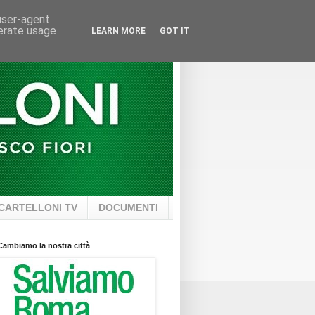
 user-agent
nerate usage
LEARN MORE
GOT IT
CARTELLONI TV
DOCUMENTI
Cambiamo la nostra città