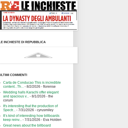
LE INCHIESTE DI REPUBBLICA
ULTIMI COMMENTI
Carta de Conducao This is incredible
content...Th...
- 8/2/2026
- florense
Wedding halls Karachi offer elegant
and spacious v...
- 8/1/2026
- the
corum
It's interesting that the production of
Spectr...
- 7/31/2026
- cyrusmiley
It’s kind of interesting how billboards
keep reinv...
- 7/31/2026
- Eva Holden
Great news about the billboard