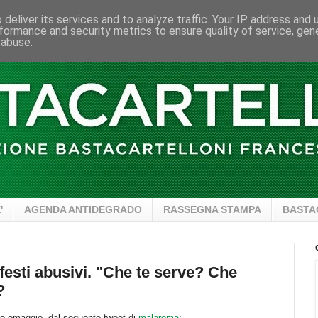
deliver its services and to analyze traffic. Your IP address and
formance and security metrics to ensure quality of service, ge
 abuse.
'
AGENDA ANTIDEGRADO
RASSEGNA STAMPA
BASTA
esti abusivi. "Che te serve? Che
?
mo omaggio, dal seguente tweet di
malaroma
: