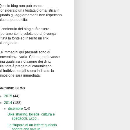
Questo blog non può essere
considerato una testata giornalistica in
quanto gli aggiornamenti non rispettano
alcuna periodicità.
Il contenuto del blog può essere
liberamente riprodotto purché venga
citata la fonte ed inserito un link
all’originale.
Le immagini qui presenti sono di
provenienza varia. Chiunque rilevasse
una qualsiasi violazione dei diritti
d'autore è pregato di comunicarlo
all'indirizzo email sopra indicato: la
rimozione sarà immediata.
ARCHIVIO BLOG
►
2015
(44)
▼
2014
(188)
▼
dicembre
(14)
Bike sharing, toilette, cultura e
spettacoli. Ecco...
Lo stupore di un lettore quando
scopre che vive in...