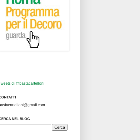
Tweets di @bastacartelloni
CONTATTI
bastacartelloni@gmail.com
CERCA NEL BLOG