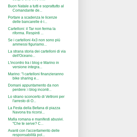
Buon Natale a tutti e soprattutto al
Comandante de...
Portare a scadenza le licenze
delle bancarelle è i...
Cartelloni: il Tar non ferma la
riforma. Respinti ...
Se i cartelloni 4x3 non sono più
ammessi figuriamo...
La strana storia dei cartelloni di via
dell'Oceano...
L'incontro tra i blog e Marino in
versione integra...
Marino: "I cartelloni finanzieranno
bike sharing e...
Domani appuntamento da non
perdere: i blog incontr...
Lo strano sconcerto di Veltroni per
l'arresto di O...
La Festa della Befana di piazza
Navona tra ricorsi...
Mafia romana e manifesti abusivi.
"Che te serve? C...
Avanti con l'accertamento delle
responsabilità pol...