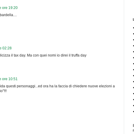
e ore 19:20
ardella....
e 02:28
zza il tax day. Ma con quei nomi io direi il truffa day
e ore 10:51
a questi personaggi...ed ora ha la faccia di chiedere nuove elezioni a
"!!!