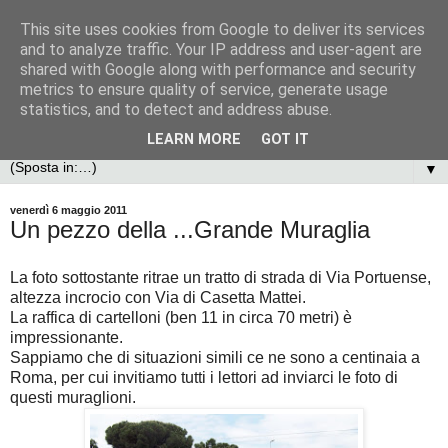
This site uses cookies from Google to deliver its services
and to analyze traffic. Your IP address and user-agent are
shared with Google along with performance and security
metrics to ensure quality of service, generate usage
statistics, and to detect and address abuse.
LEARN MORE
GOT IT
▼
venerdì 6 maggio 2011
Un pezzo della ...Grande Muraglia
La foto sottostante ritrae un tratto di strada di Via Portuense,
altezza incrocio con Via di Casetta Mattei.
La raffica di cartelloni (ben 11 in circa 70 metri) è
impressionante.
Sappiamo che di situazioni simili ce ne sono a centinaia a
Roma, per cui invitiamo tutti i lettori ad inviarci le foto di
questi muraglioni.