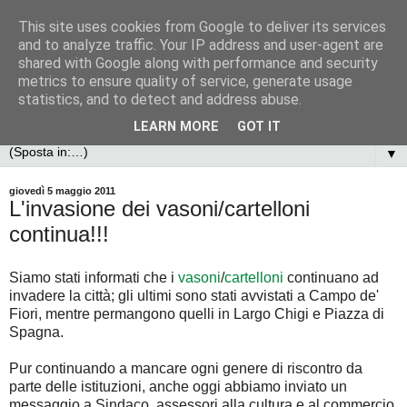
This site uses cookies from Google to deliver its services
and to analyze traffic. Your IP address and user-agent are
shared with Google along with performance and security
metrics to ensure quality of service, generate usage
statistics, and to detect and address abuse.
LEARN MORE
GOT IT
▼
giovedì 5 maggio 2011
L'invasione dei vasoni/cartelloni
continua!!!
Siamo stati informati che i
vasoni
/
cartelloni
continuano ad
invadere la città; gli ultimi sono stati avvistati a Campo de'
Fiori, mentre permangono quelli in Largo Chigi e Piazza di
Spagna.
Pur continuando a mancare ogni genere di riscontro da
parte delle istituzioni, anche oggi abbiamo inviato un
messaggio a Sindaco, assessori alla cultura e al commercio,