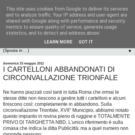
This site uses cookies from Google to deliver its services
and to analyze traffic. Your IP address and user-agent are
shared with Google along with performance and security
metrics to ensure quality of service, generate usage
statistics, and to detect and address abuse.
LEARN MORE
GOT IT
▼
domenica 15 maggio 2011
I CARTELLONI ABBANDONATI DI
CIRCONVALLAZIONE TRIONFALE
Ne hanno piazzati così tanti in tutta Roma che ormai le
stesse ditte non riescono a gestire tutti i cartelloni e alcuni
finiscono così: completamente in abbandono. Sulla
circonvallazione Trionfale, XVII° Municipio, abbiamo notato
questo impianto in rovina pieno di ruggine e TOTALMENTE
PRIVO DI TARGHETTA NBD. L'unico riferimento è sulla
cimasa che indica la ditta Publicittà: ma a quel numero non
risponde nessuno.