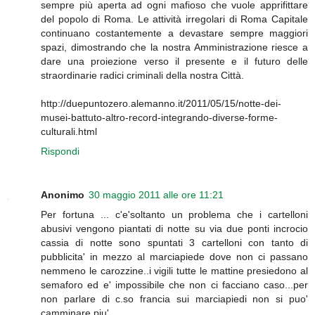
sempre più aperta ad ogni mafioso che vuole apprifittare
del popolo di Roma. Le attività irregolari di Roma Capitale
continuano costantemente a devastare sempre maggiori
spazi, dimostrando che la nostra Amministrazione riesce a
dare una proiezione verso il presente e il futuro delle
straordinarie radici criminali della nostra Città.
http://duepuntozero.alemanno.it/2011/05/15/notte-dei-
musei-battuto-altro-record-integrando-diverse-forme-
culturali.html
Rispondi
Anonimo
30 maggio 2011 alle ore 11:21
Per fortuna ... c'e'soltanto un problema che i cartelloni
abusivi vengono piantati di notte su via due ponti incrocio
cassia di notte sono spuntati 3 cartelloni con tanto di
pubblicita' in mezzo al marciapiede dove non ci passano
nemmeno le carozzine..i vigili tutte le mattine presiedono al
semaforo ed e' impossibile che non ci facciano caso...per
non parlare di c.so francia sui marciapiedi non si puo'
camminare piu'...