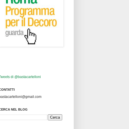
Tweets di @bastacartelloni
CONTATTI
bastacartelloni@gmail.com
CERCA NEL BLOG