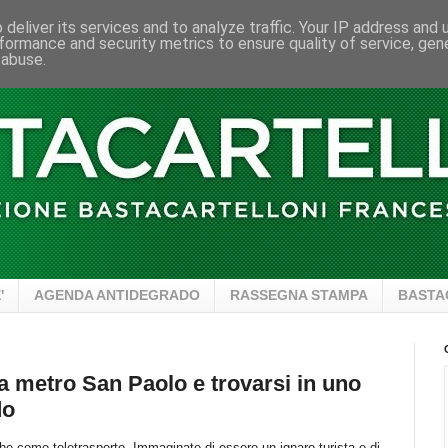
deliver its services and to analyze traffic. Your IP address and
formance and security metrics to ensure quality of service, ge
 abuse.
'
AGENDA ANTIDEGRADO
RASSEGNA STAMPA
BASTA
a metro San Paolo e trovarsi in uno
do
he come teletrasporto. Immaginate di essere un ignaro turista e di