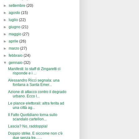
►
settembre
(20)
►
agosto
(15)
►
luglio
(22)
►
giugno
(21)
►
maggio
(27)
►
aprile
(26)
►
marzo
(27)
►
febbraio
(24)
▼
gennaio
(32)
Manifesti: lo staff di Zingaretti ci
risponde e i ...
Alessandro Ricci segnala: una
fontana a Santa Emer...
Azione di attacco contro il degrado
urbano. Ecco l...
Le plance elettorali: altra ferita ad
una città ag...
Il Fatto Quotidiano torna sullo
scandalo cartellon...
Lascia? No, raddoppia!
Doppio strike. E siccome non c'è
due senza tre.......