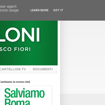
 user-agent
nerate usage
LEARN MORE
GOT IT
CARTELLONI TV
DOCUMENTI
Cambiamo la nostra città