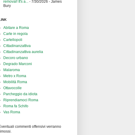
removal! It's a...
- 7/30/2026
- James
Bury
LINK
Abitare a Roma
Carte in regola
Cartellopoli
Cittadinanzattiva
Cittadinanzattiva aurelia
Decoro urbano
Degrado Marconi
Malaroma
Metro x Roma
Mobilità Roma
Ottavocolle
Parcheggio da idiota
Riprendiamoci Roma
Roma fa Schifo
Vas Roma
Eventuali commenti offensivi verranno
rimossi.