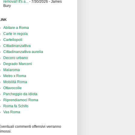
removal! It's a...
- 7/30/2026
- James
Bury
LINK
Abitare a Roma
Carte in regola
Cartellopoli
Cittadinanzattiva
Cittadinanzattiva aurelia
Decoro urbano
Degrado Marconi
Malaroma
Metro x Roma
Mobilità Roma
Ottavocolle
Parcheggio da idiota
Riprendiamoci Roma
Roma fa Schifo
Vas Roma
Eventuali commenti offensivi verranno
rimossi.