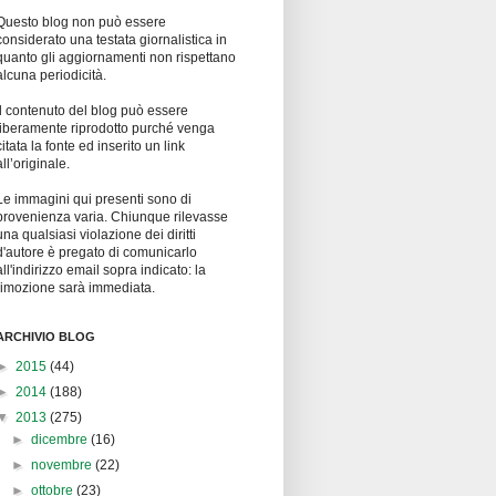
Questo blog non può essere
considerato una testata giornalistica in
quanto gli aggiornamenti non rispettano
alcuna periodicità.
Il contenuto del blog può essere
liberamente riprodotto purché venga
citata la fonte ed inserito un link
all’originale.
Le immagini qui presenti sono di
provenienza varia. Chiunque rilevasse
una qualsiasi violazione dei diritti
d'autore è pregato di comunicarlo
all'indirizzo email sopra indicato: la
rimozione sarà immediata.
ARCHIVIO BLOG
►
2015
(44)
►
2014
(188)
▼
2013
(275)
►
dicembre
(16)
►
novembre
(22)
►
ottobre
(23)