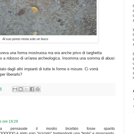
Al suo posto resta solo un buco
o aveva una forma mostruosa ma era anche privo di targhetta
llato a ridosso di un'area archeologica. Insomma una somma di abusi
ato dagli altri impianti di tutte le forme e misure. Ci vorrà
per liberarlo?
15
e ore 19:29
ahaha pensavate il mostro bicefalo fosse sparito
OOO è stato solo "riciclato" togliendogli una "testa" e rinascendo,