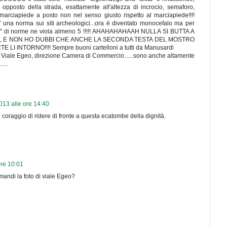
 opposto della strada, esattamente all'altezza di incrocio, semaforo,
i marciapiede a posto non nel senso giusto rispetto al marciapiede!!!!
o" una norma sui siti archeologici...ora è diventato monocefalo ma per
 di norme ne viola almeno 5 !!!!! AHAHAHAHAAH NULLA SI BUTTA A
A, E NON HO DUBBI CHE ANCHE LA SECONDA TESTA DEL MOSTRO
LI INTORNO!!!! Sempre buoni cartelloni a tutti da Manusardi
 in Viale Egeo, direzione Camera di Commercio......sono anche altamente
....
013 alle ore 14:40
l coraggio di ridere di fronte a questa ecatombe della dignità.
ore 10:01
mandi la foto di viale Egeo?