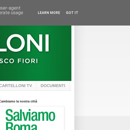
 user-agent
nerate usage
LEARN MORE
GOT IT
CARTELLONI TV
DOCUMENTI
Cambiamo la nostra città