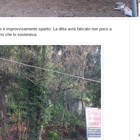
one è improvvisamente sparito. La ditta avrà faticato non poco a
erro che lo sosteneva.