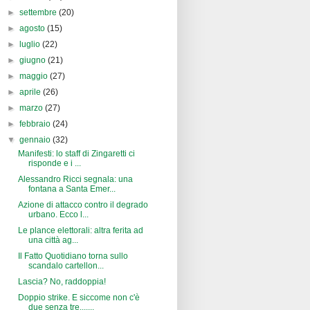
►
settembre
(20)
►
agosto
(15)
►
luglio
(22)
►
giugno
(21)
►
maggio
(27)
►
aprile
(26)
►
marzo
(27)
►
febbraio
(24)
▼
gennaio
(32)
Manifesti: lo staff di Zingaretti ci
risponde e i ...
Alessandro Ricci segnala: una
fontana a Santa Emer...
Azione di attacco contro il degrado
urbano. Ecco l...
Le plance elettorali: altra ferita ad
una città ag...
Il Fatto Quotidiano torna sullo
scandalo cartellon...
Lascia? No, raddoppia!
Doppio strike. E siccome non c'è
due senza tre.......