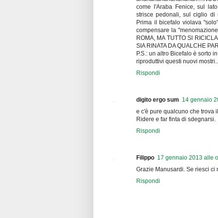
come l'Araba Fenice, sul lato
strisce pedonali, sul ciglio d
Prima il bicefalo violava "sol
compensare la "menomazione"
ROMA, MA TUTTO SI RICICL
SIA RINATA DA QUALCHE PARTE 
P.S.: un altro Bicefalo è sorto
riproduttivi questi nuovi mostri...
Rispondi
digito ergo sum
14 gennaio 2
e c'è pure qualcuno che trova i
Ridere e far finta di sdegnarsi.
Rispondi
Filippo
17 gennaio 2013 alle 
Grazie Manusardi. Se riesci ci 
Rispondi