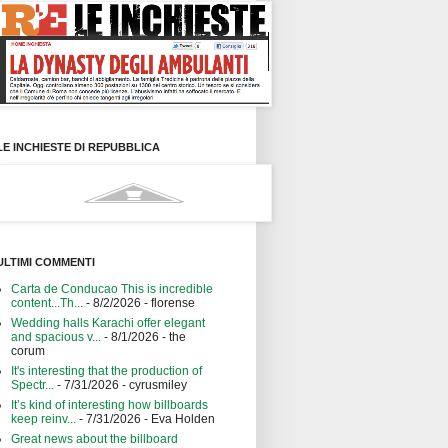
LE INCHIESTE DI REPUBBLICA
ULTIMI COMMENTI
Carta de Conducao This is incredible
content...Th...
- 8/2/2026
- florense
Wedding halls Karachi offer elegant
and spacious v...
- 8/1/2026
- the
corum
It's interesting that the production of
Spectr...
- 7/31/2026
- cyrusmiley
It’s kind of interesting how billboards
keep reinv...
- 7/31/2026
- Eva Holden
Great news about the billboard