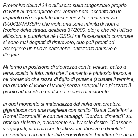
Provenivo dalla A24 e all'uscita sulla tangenziale proprio
davanti al marciapiede del Verano noto, accanto ad un
impianto già segnalato mesi e mesi fa e mai rimosso
(00061/AV935/P) che viola una serie infinita di norme
(codice della strada, delibera 37/2009, etc) e che né l'ufficio
affissioni e pubblicità né i GSSU né l'assessorato comunale
si sono mai degnati di rimuovere, due pali pronti ad
accogliere un nuovo cartellone, altrettanto abusivo e
illegale.
Mi fermo in posizione di sicurezza con la vettura, balzo a
terra, scatto la foto, noto che il cemento è piuttosto fresco, e
mi domando che razza di figlio di puttana (scusate il termine,
ma quando ci vuole ci vuole) senza scrupoli l'ha piazzato lì
pronto ad uccidere qualcuno in caso di incidente.
In quel momento si materializza dal nulla una creatura
gigantesca con una maglietta con scritto "Basta Cartelloni a
Roma! Zozzoni!!!" e con tue tatuaggi: "Bordoni dimettiti!" sul
braccio sinistro e, ovviamente sul braccio destro, "Cassone
vergognati, piantala con le affissioni abusive e dimettiti!".
La creatura con una facilità sconvolgente, ha afferrato con la