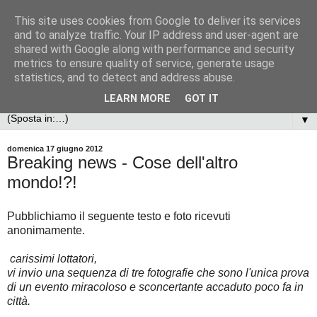
This site uses cookies from Google to deliver its services
and to analyze traffic. Your IP address and user-agent are
shared with Google along with performance and security
metrics to ensure quality of service, generate usage
statistics, and to detect and address abuse.
LEARN MORE
GOT IT
▼
domenica 17 giugno 2012
Breaking news - Cose dell'altro
mondo!?!
Pubblichiamo il seguente testo e foto ricevuti
anonimamente.
carissimi lottatori,
vi invio una sequenza di tre fotografie che sono l'unica prova
di un evento miracoloso e sconcertante accaduto poco fa in
città.