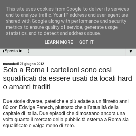
This site uses cookies from Google to deliver its services
and to analyze traffic. Your IP address and user-agent are
shared with Google along with performance and security
metrics to ensure quality of service, generate usage
statistics, and to detect and address abuse.
LEARN MORE
GOT IT
▼
mercoledì 27 giugno 2012
Solo a Roma i cartelloni sono così
squalificati da essere usati da locali hard
o amanti traditi
Due storie diverse, patetiche e più adatte a un filmetto anni
80 con Edwige Fenech, piuttosto che all'attualità della
capitale di Italia. Due episodi che dimostrano ancora una
volta quanto il mercato della pubblicità esterna a Roma sia
squalificato e valga meno di zero.