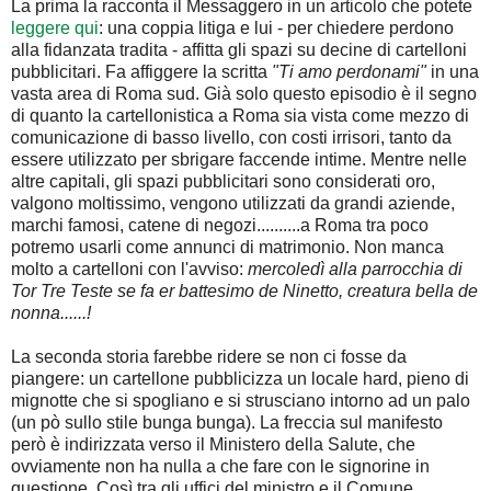
La prima la racconta il Messaggero in un articolo che potete
leggere qui
: una coppia litiga e lui - per chiedere perdono
alla fidanzata tradita - affitta gli spazi su decine di cartelloni
pubblicitari. Fa affiggere la scritta
"Ti amo perdonami"
in una
vasta area di Roma sud. Già solo questo episodio è il segno
di quanto la cartellonistica a Roma sia vista come mezzo di
comunicazione di basso livello, con costi irrisori, tanto da
essere utilizzato per sbrigare faccende intime. Mentre nelle
altre capitali, gli spazi pubblicitari sono considerati oro,
valgono moltissimo, vengono utilizzati da grandi aziende,
marchi famosi, catene di negozi..........a Roma tra poco
potremo usarli come annunci di matrimonio. Non manca
molto a cartelloni con l'avviso:
mercoledì alla parrocchia di
Tor Tre Teste se fa er battesimo de Ninetto, creatura bella de
nonna......!
La seconda storia farebbe ridere se non ci fosse da
piangere: un cartellone pubblicizza un locale hard, pieno di
mignotte che si spogliano e si strusciano intorno ad un palo
(un pò sullo stile bunga bunga). La freccia sul manifesto
però è indirizzata verso il Ministero della Salute, che
ovviamente non ha nulla a che fare con le signorine in
questione. Così tra gli uffici del ministro e il Comune