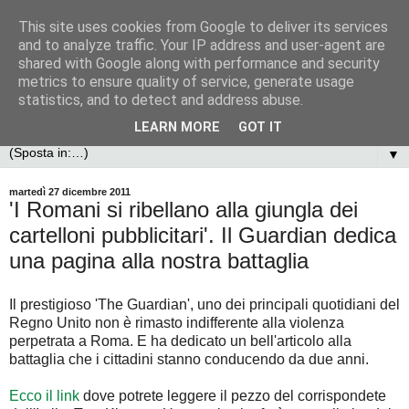
This site uses cookies from Google to deliver its services
and to analyze traffic. Your IP address and user-agent are
shared with Google along with performance and security
metrics to ensure quality of service, generate usage
statistics, and to detect and address abuse.
LEARN MORE
GOT IT
▼
martedì 27 dicembre 2011
'I Romani si ribellano alla giungla dei
cartelloni pubblicitari'. Il Guardian dedica
una pagina alla nostra battaglia
Il prestigioso 'The Guardian', uno dei principali quotidiani del
Regno Unito non è rimasto indifferente alla violenza
perpetrata a Roma. E ha dedicato un bell'articolo alla
battaglia che i cittadini stanno conducendo da due anni.
Ecco il link
dove potrete leggere il pezzo del corrispondete