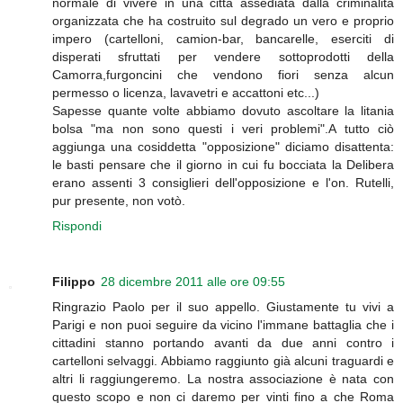
normale di vivere in una città assediata dalla criminalità
organizzata che ha costruito sul degrado un vero e proprio
impero (cartelloni, camion-bar, bancarelle, eserciti di
disperati sfruttati per vendere sottoprodotti della
Camorra,furgoncini che vendono fiori senza alcun
permesso o licenza, lavavetri e accattoni etc...)
Sapesse quante volte abbiamo dovuto ascoltare la litania
bolsa "ma non sono questi i veri problemi".A tutto ciò
aggiunga una cosiddetta "opposizione" diciamo disattenta:
le basti pensare che il giorno in cui fu bocciata la Delibera
erano assenti 3 consiglieri dell'opposizione e l'on. Rutelli,
pur presente, non votò.
Rispondi
Filippo
28 dicembre 2011 alle ore 09:55
Ringrazio Paolo per il suo appello. Giustamente tu vivi a
Parigi e non puoi seguire da vicino l'immane battaglia che i
cittadini stanno portando avanti da due anni contro i
cartelloni selvaggi. Abbiamo raggiunto già alcuni traguardi e
altri li raggiungeremo. La nostra associazione è nata con
questo scopo e non ci daremo per vinti fino a che Roma