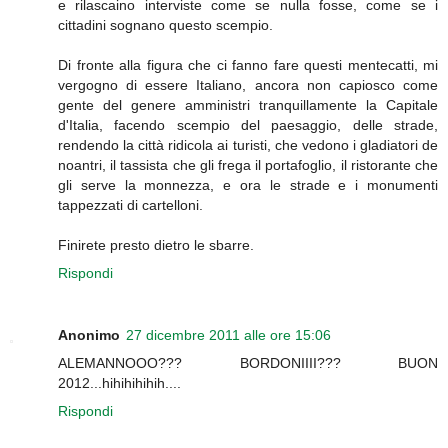
e rilascaino interviste come se nulla fosse, come se i
cittadini sognano questo scempio.
Di fronte alla figura che ci fanno fare questi mentecatti, mi
vergogno di essere Italiano, ancora non capiosco come
gente del genere amministri tranquillamente la Capitale
d'Italia, facendo scempio del paesaggio, delle strade,
rendendo la città ridicola ai turisti, che vedono i gladiatori de
noantri, il tassista che gli frega il portafoglio, il ristorante che
gli serve la monnezza, e ora le strade e i monumenti
tappezzati di cartelloni.
Finirete presto dietro le sbarre.
Rispondi
Anonimo
27 dicembre 2011 alle ore 15:06
ALEMANNOOO??? BORDONIIII??? BUON
2012...hihihihihih....
Rispondi