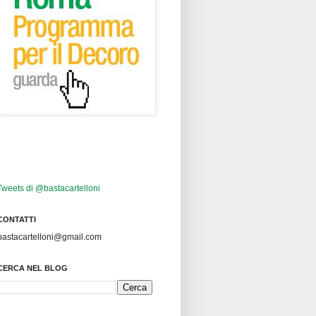
Tweets di @bastacartelloni
CONTATTI
bastacartelloni@gmail.com
CERCA NEL BLOG