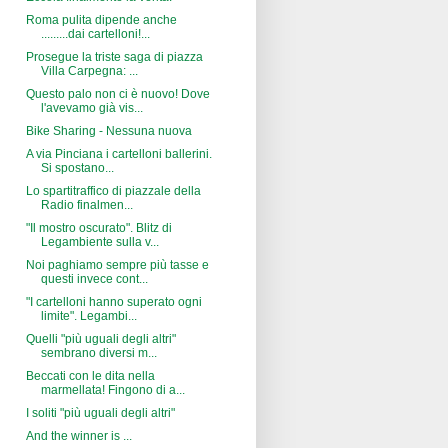
Roma pulita dipende anche
.........dai cartelloni!...
Prosegue la triste saga di piazza
Villa Carpegna: ...
Questo palo non ci è nuovo! Dove
l'avevamo già vis...
Bike Sharing - Nessuna nuova
A via Pinciana i cartelloni ballerini.
Si spostano...
Lo spartitraffico di piazzale della
Radio finalmen...
"Il mostro oscurato". Blitz di
Legambiente sulla v...
Noi paghiamo sempre più tasse e
questi invece cont...
"I cartelloni hanno superato ogni
limite". Legambi...
Quelli "più uguali degli altri"
sembrano diversi m...
Beccati con le dita nella
marmellata! Fingono di a...
I soliti "più uguali degli altri"
And the winner is ...