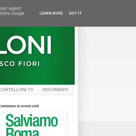
 user-agent
nerate usage
LEARN MORE
GOT IT
CARTELLONI TV
DOCUMENTI
Cambiamo la nostra città