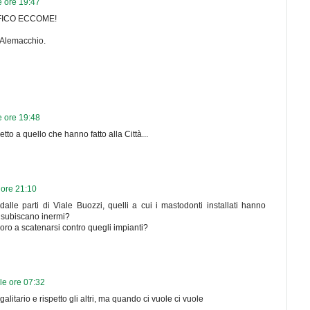
e ore 19:47
FICO ECCOME!
 Alemacchio.
e ore 19:48
etto a quello che hanno fatto alla Città...
 ore 21:10
dalle parti di Viale Buozzi, quelli a cui i mastodonti installati hanno
e subiscano inermi?
loro a scatenarsi contro quegli impianti?
le ore 07:32
alitario e rispetto gli altri, ma quando ci vuole ci vuole