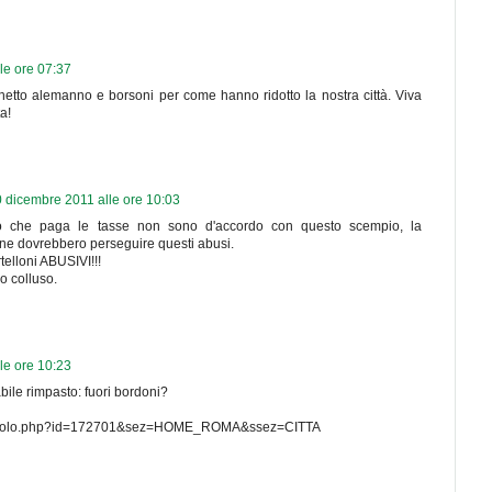
le ore 07:37
etto alemanno e borsoni per come hanno ridotto la nostra città. Viva
a!
 dicembre 2011 alle ore 10:03
to che paga le tasse non sono d'accordo con questo scempio, la
dine dovrebbero perseguire questi abusi.
telloni ABUSIVI!!!
o colluso.
le ore 10:23
bile rimpasto: fuori bordoni?
articolo.php?id=172701&sez=HOME_ROMA&ssez=CITTA