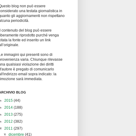
Questo blog non può essere
considerato una testata giornalistica in
quanto gli aggiornamenti non rispettano
alcuna periodicità.
Il contenuto del blog può essere
liberamente riprodotto purché venga
citata la fonte ed inserito un link
all’originale.
Le immagini qui presenti sono di
provenienza varia. Chiunque rilevasse
una qualsiasi violazione dei diritti
d'autore è pregato di comunicarlo
all'indirizzo email sopra indicato: la
rimozione sarà immediata.
ARCHIVIO BLOG
►
2015
(44)
►
2014
(188)
►
2013
(275)
►
2012
(382)
▼
2011
(297)
▼
dicembre
(41)