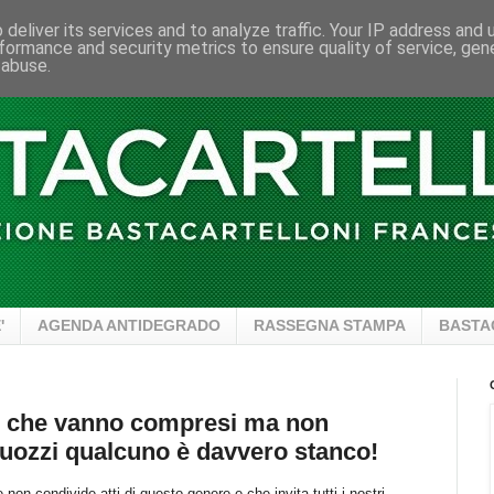
deliver its services and to analyze traffic. Your IP address and
formance and security metrics to ensure quality of service, ge
 abuse.
'
AGENDA ANTIDEGRADO
RASSEGNA STAMPA
BASTA
ne che vanno compresi ma non
e Buozzi qualcuno è davvero stanco!
on condivide atti di questo genere e che invita tutti i nostri