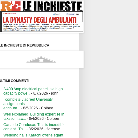
LE INCHIESTE DI REPUBBLICA
ULTIMI COMMENTI
A 400 Amp electrical panel is a high-
capacity powe...
- 8/7/2026
- john
I completely agree! University
assignments
encoura...
- 8/5/2026
- Colbee
Well explained! Building expertise in
taxation law...
- 8/4/2026
- Colbee
Carta de Conducao This is incredible
content...Th...
- 8/2/2026
- florense
Wedding halls Karachi offer elegant