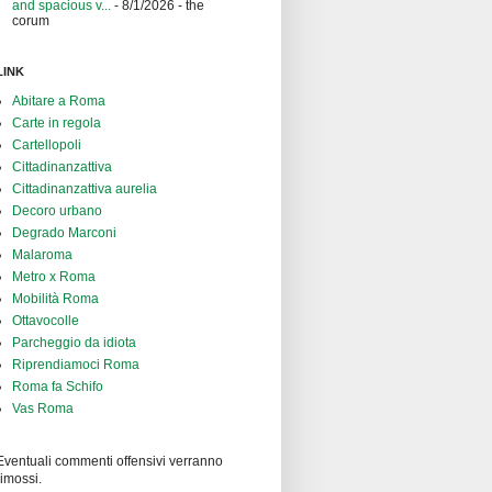
and spacious v...
- 8/1/2026
- the
corum
LINK
Abitare a Roma
Carte in regola
Cartellopoli
Cittadinanzattiva
Cittadinanzattiva aurelia
Decoro urbano
Degrado Marconi
Malaroma
Metro x Roma
Mobilità Roma
Ottavocolle
Parcheggio da idiota
Riprendiamoci Roma
Roma fa Schifo
Vas Roma
Eventuali commenti offensivi verranno
rimossi.