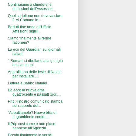
Continuiamo a chiedere le
dimissioni dell'Assessor...
Quel cartellone non doveva stare
lì. Al Comune lo ...
Botti di fine anno all'Ufficio
Affissioni: sigilli...
Siamo finalmente al redde
rationem?
La eco del Guardian sui giornali
italiani
'I Romani si ribellano alla giungla
dei cartelloni...
Approfittano delle feste di Natale
per installare ...
Lettera a Babbo Natale!
Ed ecco la nuova ditta
quattrocento e passa!! Sicc...
Prip: il nostro comunicato stampa
sul rapporto del...
"Abbattiamolo"! Nuovo blitz di
Legambiente contro ...
Il Prip così come è non piace
neanche all'Agenzia ...
Eccola finalmente la verità!