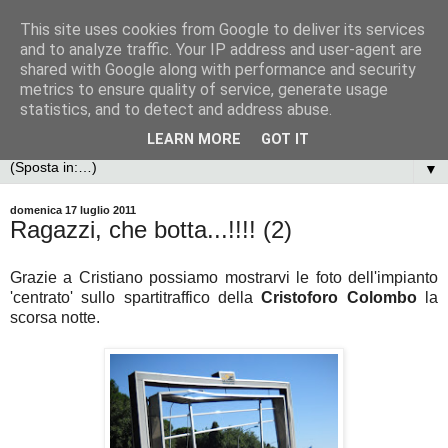
This site uses cookies from Google to deliver its services
and to analyze traffic. Your IP address and user-agent are
shared with Google along with performance and security
metrics to ensure quality of service, generate usage
statistics, and to detect and address abuse.
LEARN MORE
GOT IT
▼
domenica 17 luglio 2011
Ragazzi, che botta...!!!! (2)
Grazie a Cristiano possiamo mostrarvi le foto dell'impianto
'centrato' sullo spartitraffico della
Cristoforo Colombo
la
scorsa notte.