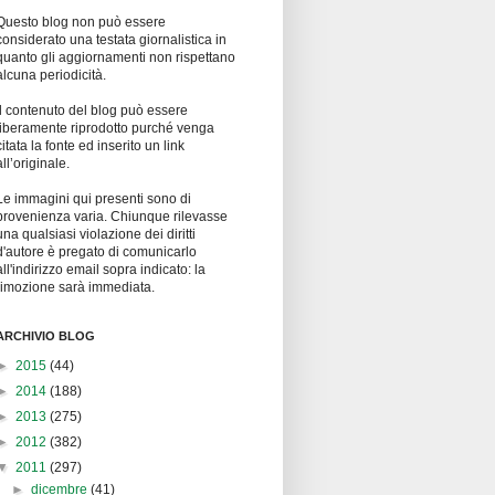
Questo blog non può essere
considerato una testata giornalistica in
quanto gli aggiornamenti non rispettano
alcuna periodicità.
Il contenuto del blog può essere
liberamente riprodotto purché venga
citata la fonte ed inserito un link
all’originale.
Le immagini qui presenti sono di
provenienza varia. Chiunque rilevasse
una qualsiasi violazione dei diritti
d'autore è pregato di comunicarlo
all'indirizzo email sopra indicato: la
rimozione sarà immediata.
ARCHIVIO BLOG
►
2015
(44)
►
2014
(188)
►
2013
(275)
►
2012
(382)
▼
2011
(297)
►
dicembre
(41)