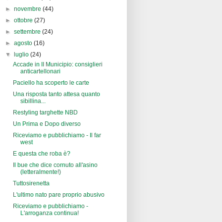
►
novembre
(44)
►
ottobre
(27)
►
settembre
(24)
►
agosto
(16)
▼
luglio
(24)
Accade in II Municipio: consiglieri
anticartellonari
Paciello ha scoperto le carte
Una risposta tanto attesa quanto
sibillina...
Restyling targhette NBD
Un Prima e Dopo diverso
Riceviamo e pubblichiamo - Il far
west
E questa che roba è?
Il bue che dice cornuto all'asino
(letteralmente!)
Tuttosirenetta
L'ultimo nato pare proprio abusivo
Riceviamo e pubblichiamo -
L'arroganza continua!