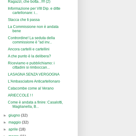
Ragazzi, che botta...!!!! (2)
Informazione per VIII Dip. e ditte
cartellonare: i...
Stacca che ti passa
La Commissione non è andata
bene
Contrordine! La seduta della
commissione è "ad inv...
Ancora cartelli e cartellini
A che punto è la delibera?
Riceviamo e pubblichiamo: i
cittadini si rimboccan...
LASAGNA SENZA VERGOGNA
L'Ambasciatore Anticartellonaro
Catacombe come al Verano
ARIECCOLE ! !
Come è andata a finire: Casalotti,
Maglianella, B...
►
giugno
(32)
►
maggio
(32)
►
aprile
(18)