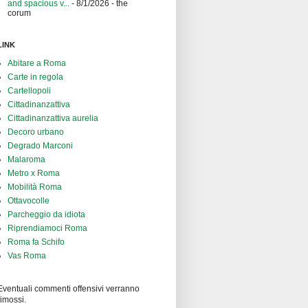
and spacious v...
- 8/1/2026
- the
corum
LINK
Abitare a Roma
Carte in regola
Cartellopoli
Cittadinanzattiva
Cittadinanzattiva aurelia
Decoro urbano
Degrado Marconi
Malaroma
Metro x Roma
Mobilità Roma
Ottavocolle
Parcheggio da idiota
Riprendiamoci Roma
Roma fa Schifo
Vas Roma
Eventuali commenti offensivi verranno
rimossi.