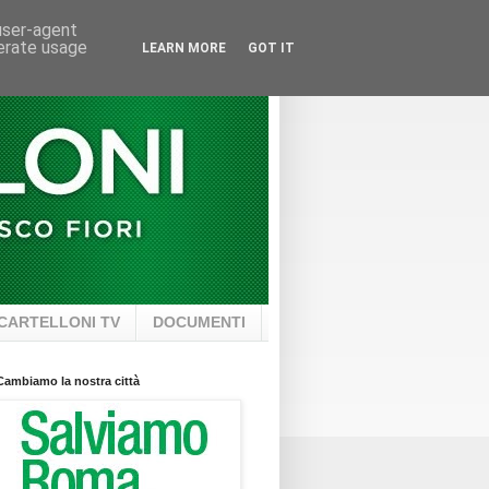
 user-agent
nerate usage
LEARN MORE
GOT IT
CARTELLONI TV
DOCUMENTI
Cambiamo la nostra città