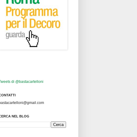
Tweets di @bastacartelloni
CONTATTI
bastacartelloni@gmail.com
CERCA NEL BLOG