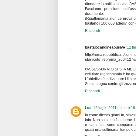
rifondare la politica locale
Facciamo pressione sull'as
duramente.
(Rigattomania..nun ce provà p
bastano i 100.000 adesivi con
Rispondi
bastalocandineabusive
12 lu
http://roma.repubblica.it/comme
idarticolo=reproma_2604127
l'ASSESSORATO SI STA MUOVEN
cellulare (rigattomania è tra que
L'obiettivo è individuare i titol
Senza tregua contro gli zozzoni
Rispondi
Les
12 luglio 2011 alle ore 19
Io come dicevo giorni fa, stavo
foto. Non so se ho fatto bene. 
e stamattina sono comparse q
quasi una settimana, tempo due