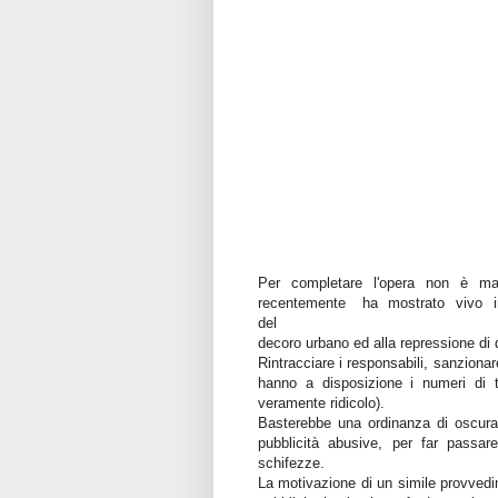
Per completare l'opera non è man
recentemente ha mostrato vivo inte
del
decoro urbano ed alla repressione di
Rintracciare i responsabili, sanzionare
hanno a disposizione i numeri di t
veramente ridicolo).
Basterebbe una ordinanza di oscuram
pubblicità abusive, per far passa
schifezze.
La motivazione di un simile provvedim