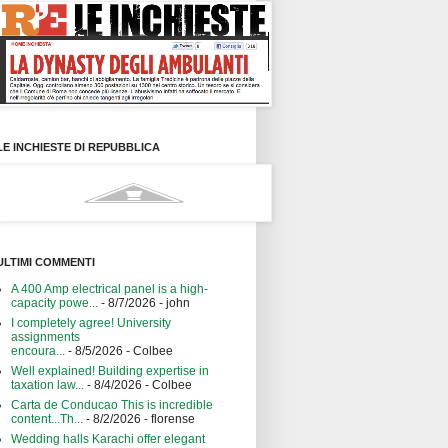
LE INCHIESTE DI REPUBBLICA
ULTIMI COMMENTI
A 400 Amp electrical panel is a high-
capacity powe...
- 8/7/2026
- john
I completely agree! University
assignments
encoura...
- 8/5/2026
- Colbee
Well explained! Building expertise in
taxation law...
- 8/4/2026
- Colbee
Carta de Conducao This is incredible
content...Th...
- 8/2/2026
- florense
Wedding halls Karachi offer elegant