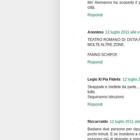
Mo' Alemanno ha scoperto il 
città.
Rispondi
Anonimo
12 luglio 2011 alle 
TEATRO ROMANO DI OSTIA A
MOLTE ALTRE ZONE.
FANNO SCHIFO!!
Rispondi
Legio XI Pia Fidelis
12 luglio 
Strappate e mettete da parte...
tutto.
Seguiranno istruzioni.
Rispondi
fitzcarraldo
12 luglio 2011 all
Bastano due persone per ripuli
pochi minuti. E se insistono a r
possono più di degrado e prep