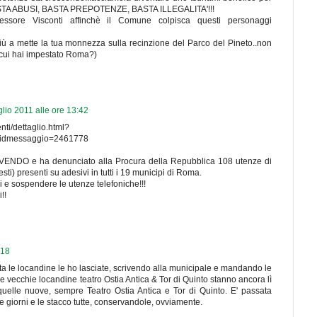
..BASTA ABUSI, BASTA PREPOTENZE, BASTA ILLEGALITA'!!!
sessore Visconti affinchè il Comune colpisca questi personaggi
iù a mette la tua monnezza sulla recinzione del Parco del Pineto..non
 cui hai impestato Roma?)
glio 2011 alle ore 13:42
nti/dettaglio.html?
&idmessaggio=2461778
DO e ha denunciato alla Procura della Repubblica 108 utenze di
sti) presenti su adesivi in tutti i 19 municipi di Roma.
ari e sospendere le utenze telefoniche!!!
!!
:18
lta le locandine le ho lasciate, scrivendo alla municipale e mandando le
Le vecchie locandine teatro Ostia Antica & Tor di Quinto stanno ancora lì
uelle nuove, sempre Teatro Ostia Antica e Tor di Quinto. E' passata
 giorni e le stacco tutte, conservandole, ovviamente.