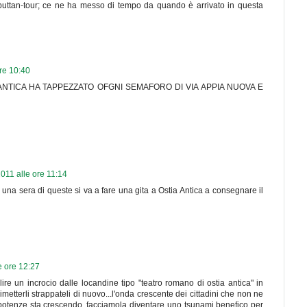
puttan-tour; ce ne ha messo di tempo da quando è arrivato in questa
ore 10:40
NTICA HA TAPPEZZATO OFGNI SEMAFORO DI VIA APPIA NUOVA E
2011 alle ore 11:14
. una sera di queste si va a fare una gita a Ostia Antica a consegnare il
e ore 12:27
re un incrocio dalle locandine tipo "teatro romano di ostia antica" in
imetterli strappateli di nuovo...l'onda crescente dei cittadini che non ne
otenze sta crescendo..facciamola diventare uno tsunami benefico per