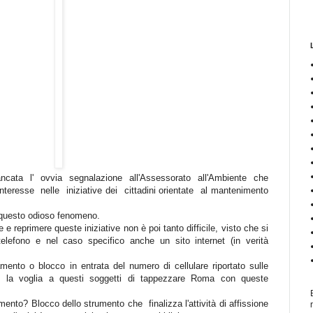
cata l' ovvia segnalazione all'Assessorato all'Ambiente che
resse nelle iniziative dei cittadini orientate al mantenimento
 questo odioso fenomeno.
 e reprimere queste iniziative non è poi tanto difficile, visto che si
elefono e nel caso specifico anche un sito internet (in verità
ento o blocco in entrata del numero di cellulare riportato sulle
re la voglia a questi soggetti di tappezzare Roma con queste
ento? Blocco dello strumento che finalizza l'attività di affissione