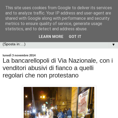
This site uses cookies from Google to deliver its services
and to analyze traffic. Your IP address and user-agent are
shared with Google along with performance and security
metrics to ensure quality of service, generate usage
statistics, and to detect and address abuse.
LEARN MORE
GOT IT
▼
lunedì 3 novembre 2014
La bancarellopoli di Via Nazionale, con i
venditori abusivi di fianco a quelli
regolari che non protestano