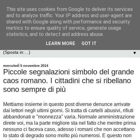
This site uses cookies from Google to deliver its services
and to analyze traffic. Your IP address and user-agent are
shared with Google along with performance and security
metrics to ensure quality of service, generate usage
statistics, and to detect and address abuse.
LEARN MORE
GOT IT
▼
mercoledì 5 novembre 2014
Piccole segnalazioni simbolo del grande
caos romano. I cittadini che si ribellano
sono sempre di più
Mettiamo insieme in questo post diverse denunce arrivate
dai lettori negli ultimi giorni. Si tratta di cartelli abusivi, rifiuti
abbandonati e "monnezza" varia. Normale amministrazione
direte voi, ma la parte migliore sta nel fatto che mentre prima
nessuno ci faceva caso, adesso i romani che non accettano
lo stato di degrado sono molto più numerosi. E questo non