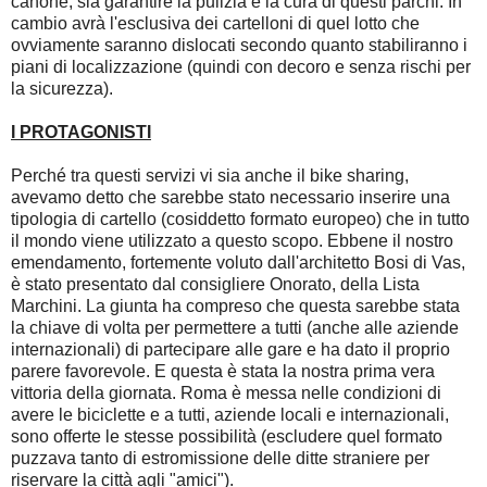
canone, sia garantire la pulizia e la cura di questi parchi. In
cambio avrà l'esclusiva dei cartelloni di quel lotto che
ovviamente saranno dislocati secondo quanto stabiliranno i
piani di localizzazione (quindi con decoro e senza rischi per
la sicurezza).
I PROTAGONISTI
Perché tra questi servizi vi sia anche il bike sharing,
avevamo detto che sarebbe stato necessario inserire una
tipologia di cartello (cosiddetto formato europeo) che in tutto
il mondo viene utilizzato a questo scopo. Ebbene il nostro
emendamento, fortemente voluto dall'architetto Bosi di Vas,
è stato presentato dal consigliere Onorato, della Lista
Marchini. La giunta ha compreso che questa sarebbe stata
la chiave di volta per permettere a tutti (anche alle aziende
internazionali) di partecipare alle gare e ha dato il proprio
parere favorevole. E questa è stata la nostra prima vera
vittoria della giornata. Roma è messa nelle condizioni di
avere le biciclette e a tutti, aziende locali e internazionali,
sono offerte le stesse possibilità (escludere quel formato
puzzava tanto di estromissione delle ditte straniere per
riservare la città agli "amici").