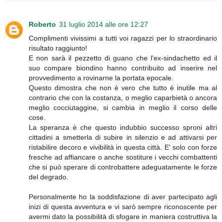
Roberto
31 luglio 2014 alle ore 12:27
Complimenti vivissimi a tutti voi ragazzi per lo straordinario
risultato raggiunto!
E non sarà il pezzetto di guano che l'ex-sindachetto ed il
suo compare biondino hanno contribuito ad inserire nel
provvedimento a rovinarne la portata epocale.
Questo dimostra che non è vero che tutto è inutile ma al
contrario che con la costanza, o meglio caparbietà o ancora
meglio cocciutaggine, si cambia in meglio il corso delle
cose.
La speranza è che questo indubbio successo sproni altri
cittadini a smetterla di subire in silenzio e ad attivarsi per
ristabilire decoro e vivibilità in questa città. E' solo con forze
fresche ad affiancare o anche sostiture i vecchi combattenti
che si può sperare di controbattere adeguatamente le forze
del degrado.
Personalmente ho la soddisfazione di aver partecipato agli
inizi di questa avventura e vi sarò sempre riconoscente per
avermi dato la possibilità di sfogare in maniera costruttiva la