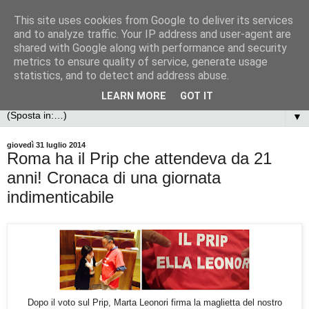
This site uses cookies from Google to deliver its services
and to analyze traffic. Your IP address and user-agent are
shared with Google along with performance and security
metrics to ensure quality of service, generate usage
statistics, and to detect and address abuse.
LEARN MORE
GOT IT
▼
giovedì 31 luglio 2014
Roma ha il Prip che attendeva da 21
anni! Cronaca di una giornata
indimenticabile
Dopo il voto sul Prip, Marta Leonori firma la maglietta del nostro