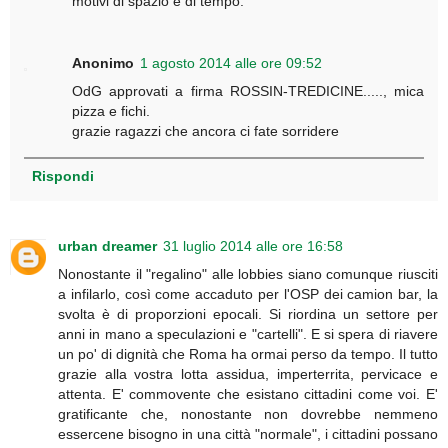
motivi di spazio e di tempo.
Anonimo
1 agosto 2014 alle ore 09:52
OdG approvati a firma ROSSIN-TREDICINE....., mica
pizza e fichi.
grazie ragazzi che ancora ci fate sorridere
Rispondi
urban dreamer
31 luglio 2014 alle ore 16:58
Nonostante il "regalino" alle lobbies siano comunque riusciti
a infilarlo, così come accaduto per l'OSP dei camion bar, la
svolta è di proporzioni epocali. Si riordina un settore per
anni in mano a speculazioni e "cartelli". E si spera di riavere
un po' di dignità che Roma ha ormai perso da tempo. Il tutto
grazie alla vostra lotta assidua, imperterrita, pervicace e
attenta. E' commovente che esistano cittadini come voi. E'
gratificante che, nonostante non dovrebbe nemmeno
essercene bisogno in una città "normale", i cittadini possano