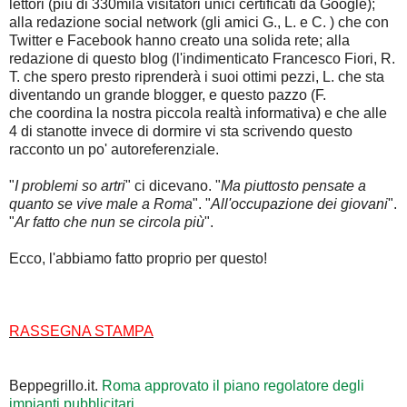
lettori (più di 330mila visitatori unici certificati da Google);
alla redazione social network (gli amici G., L. e C. ) che con
Twitter e Facebook hanno creato una solida rete; alla
redazione di questo blog (l'indimenticato Francesco Fiori, R.
T. che spero presto riprenderà i suoi ottimi pezzi, L. che sta
diventando un grande blogger, e questo pazzo (F.
che coordina la nostra piccola realtà informativa) e che alle
4 di stanotte invece di dormire vi sta scrivendo questo
racconto un po' autoreferenziale.
"
I problemi so artri
" ci dicevano. "
Ma piuttosto
pensate a
quanto se vive male a Roma
". "
All'occupazione dei giovani
".
"
Ar fatto che nun se circola più
".
Ecco, l'abbiamo fatto proprio per questo!
RASSEGNA STAMPA
Beppegrillo.it.
Roma approvato il piano regolatore degli
impianti pubblicitari