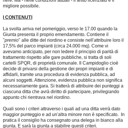
nere. Ma - nelle condizioni attuali - il testo licenziato è il
migliore possibile.
I CONTENUTI
La svolta arriva nel pomeriggio, verso le 17.00 quando la
Giunta presenta il proprio emendamento. Contiene il
"
premio
" alle ditte del riordino e consiste nell'attribuire loro il
17,5% del parco impianti (circa 24.000 mq). Come vi
avevamo anticipato, per non ledere il principio di parità di
trattamento rispetto alle gare pubbliche, si tratta di soli
cartelli SPQR, di proprietà comunale. Il Campidoglio cioè
decide di privarsi della gestione dei propri impianti e di
affidarli, tramite una procedura di evidenza pubblica, ad
alcuni soggetti. Attenzione, evidenza pubblica non significa
necessariamente gara. Si tratterà di attribuire dei punteggi a
ciascuna ditta che avrà diritto di partecipare, privilegiando
appunto chi rientrava nel
riordino
.
Quali sono i criteri attraverso i quali ad una ditta verrà dato
maggior punteggio e ad un'altra minore non è specificato. In
pratica il consiglio ha consegnato una delega in bianco alla
giunta. E sarà la giunta a stabilire questi criteri.