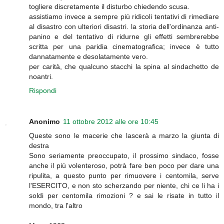
togliere discretamente il disturbo chiedendo scusa.
assistiamo invece a sempre più ridicoli tentativi di rimediare
al disastro con ulteriori disastri. la storia dell'ordinanza anti-
panino e del tentativo di ridurne gli effetti sembrerebbe
scritta per una paridia cinematografica; invece è tutto
dannatamente e desolatamente vero.
per carità, che qualcuno stacchi la spina al sindachetto de
noantri.
Rispondi
Anonimo
11 ottobre 2012 alle ore 10:45
Queste sono le macerie che lascerà a marzo la giunta di
destra
Sono seriamente preoccupato, il prossimo sindaco, fosse
anche il più volenteroso, potrà fare ben poco per dare una
ripulita, a questo punto per rimuovere i centomila, serve
l'ESERCITO, e non sto scherzando per niente, chi ce li ha i
soldi per centomila rimozioni ? e sai le risate in tutto il
mondo, tra l'altro