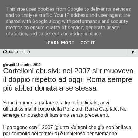
This site uses cookies from Google to deliver its services
and to analyze traffic. Your IP address and user-agent are
shared with Google along with performance and security
metrics to ensure quality of service, generate usage
statistics, and to detect and address abuse.
LEARN MORE
GOT IT
▼
giovedì 11 ottobre 2012
Cartelloni abusivi: nel 2007 si rimuoveva
il doppio rispetto ad oggi. Roma sempre
più abbandonata a se stessa
Sono i numeri a parlare e la fonte è ufficiale, anzi
ufficialissima: il corpo della Polizia di Roma Capitale. Ne
emerge un quadro di lassismo senza precedenti.
Il paragone con il 2007 (giunta Veltroni che già non brillava
per controllo del territorio) è impietoso per Alemanno.