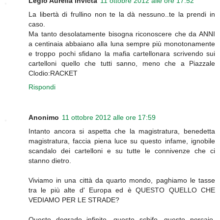
Legio Aurelia invicta
11 ottobre 2012 alle ore 17:52
La libertà di frullino non te la dà nessuno..te la prendi in
caso.
Ma tanto desolatamente bisogna riconoscere che da ANNI
a centinaia abbaiano alla luna sempre più monotonamente
e troppo pochi sfidano la mafia cartellonara scrivendo sui
cartelloni quello che tutti sanno, meno che a Piazzale
Clodio:RACKET
Rispondi
Anonimo
11 ottobre 2012 alle ore 17:59
Intanto ancora si aspetta che la magistratura, benedetta
magistratura, faccia piena luce su questo infame, ignobile
scandalo dei cartelloni e su tutte le connivenze che ci
stanno dietro.
Viviamo in una città da quarto mondo, paghiamo le tasse
tra le più alte d' Europa ed è QUESTO QUELLO CHE
VEDIAMO PER LE STRADE?
Questo degrado infinito, questo schifo, questo porcaio,