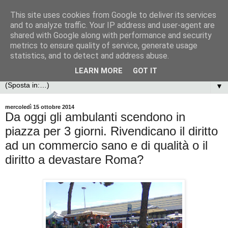
This site uses cookies from Google to deliver its services
and to analyze traffic. Your IP address and user-agent are
shared with Google along with performance and security
metrics to ensure quality of service, generate usage
statistics, and to detect and address abuse.
LEARN MORE
GOT IT
▼
mercoledì 15 ottobre 2014
Da oggi gli ambulanti scendono in
piazza per 3 giorni. Rivendicano il diritto
ad un commercio sano e di qualità o il
diritto a devastare Roma?