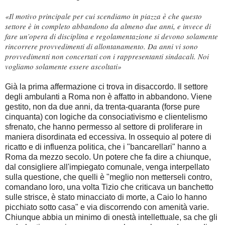
«Il motivo principale per cui scendiamo in piazza è che questo
settore è in completo abbandono da almeno due anni, e invece di
fare un’opera di disciplina e regolamentazione si devono solamente
rincorrere provvedimenti di allontanamento. Da anni vi sono
provvedimenti non concertati con i rappresentanti sindacali. Noi
vogliamo solamente essere ascoltati»
Già la prima affermazione ci trova in disaccordo. Il settore
degli ambulanti a Roma non è affatto in abbandono. Viene
gestito, non da due anni, da trenta-quaranta (forse pure
cinquanta) con logiche da consociativismo e clientelismo
sfrenato, che hanno permesso al settore di proliferare in
maniera disordinata ed eccessiva. In ossequio al potere di
ricatto e di influenza politica, che i "bancarellari" hanno a
Roma da mezzo secolo. Un potere che fa dire a chiunque,
dal consigliere all'impiegato comunale, venga interpellato
sulla questione, che quelli è "meglio non metterseli contro,
comandano loro, una volta Tizio che criticava un banchetto
sulle strisce, è stato minacciato di morte, a Caio lo hanno
picchiato sotto casa" e via discorrendo con amenità varie.
Chiunque abbia un minimo di onestà intellettuale, sa che gli