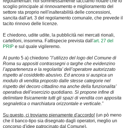
regolamentari: noi sommessamente facciamo notare che lo
scoglio principale al rinnovamento e miglioramento del
settore sta proprio nell'inalterabilità delle concessioni,
sancita dall'art. 3 del regolamento comunale, che prevede il
tacito rinnovo delle licenze.
E chiedono, udite udite, la pubblicità nei mercati rionali,
cartelloni, insomma. Fattispecie prevista dall'
art. 27 del
PRIP
e sul quale vigileremo.
Al punto 5 a) chiedono
"l’utilizzo del logo del Comune di
Roma su appositi contrassegni o targhe che evidenzino
l’appartenenza e la regolarita’ dell’operatore autorizzato
rispetto al cosiddetto abusivo. Ed ancora si auspica un
modulo di vendita proposto dalle stesse categorie nel
rispetto del decoro cittadino ma anche della funzionalita’
operativa dell’esercizio quotidiano. Si propone infine di
delimitare fisicamente tutti gli spazi di vendita con apposita
segnaletica o marchiatura orizzontale e verticale."
Su questo, ci troviamo pienamente d'accordo!
(un pò meno
che il banco-tipo sia disegnato dagli operatori, meglio un
concorso d'idee patrocinato dal Comune).