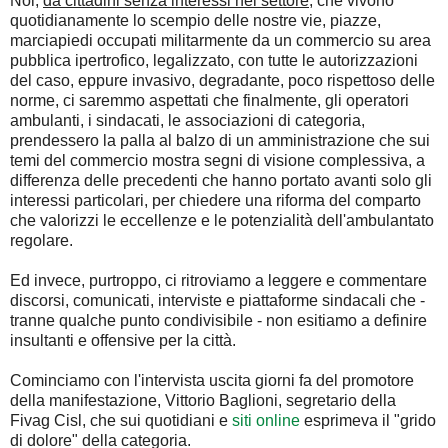
Noi,
da cittadini senza interessi nel settore
, che vivono
quotidianamente lo scempio delle nostre vie, piazze,
marciapiedi occupati militarmente da un commercio su area
pubblica ipertrofico, legalizzato, con tutte le autorizzazioni
del caso, eppure invasivo, degradante, poco rispettoso delle
norme, ci saremmo aspettati che finalmente, gli operatori
ambulanti, i sindacati, le associazioni di categoria,
prendessero la palla al balzo di un amministrazione che sui
temi del commercio mostra segni di visione complessiva, a
differenza delle precedenti che hanno portato avanti solo gli
interessi particolari, per chiedere una riforma del comparto
che valorizzi le eccellenze e le potenzialità dell'ambulantato
regolare.
Ed invece, purtroppo, ci ritroviamo a leggere e commentare
discorsi, comunicati, interviste e piattaforme sindacali che -
tranne qualche punto condivisibile - non esitiamo a definire
insultanti e offensive per la città.
Cominciamo con l'intervista uscita giorni fa del promotore
della manifestazione, Vittorio Baglioni, segretario della
Fivag Cisl, che sui quotidiani e
siti online
esprimeva il "grido
di dolore" della categoria.