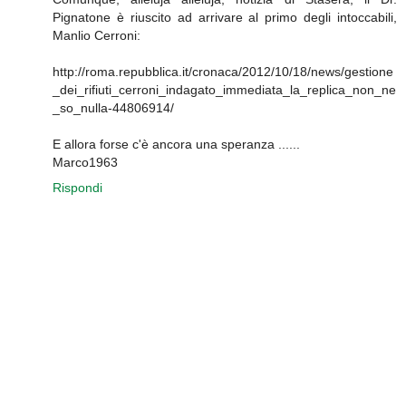
Pignatone è riuscito ad arrivare al primo degli intoccabili,
Manlio Cerroni:
http://roma.repubblica.it/cronaca/2012/10/18/news/gestione
_dei_rifiuti_cerroni_indagato_immediata_la_replica_non_ne
_so_nulla-44806914/
E allora forse c'è ancora una speranza ......
Marco1963
Rispondi