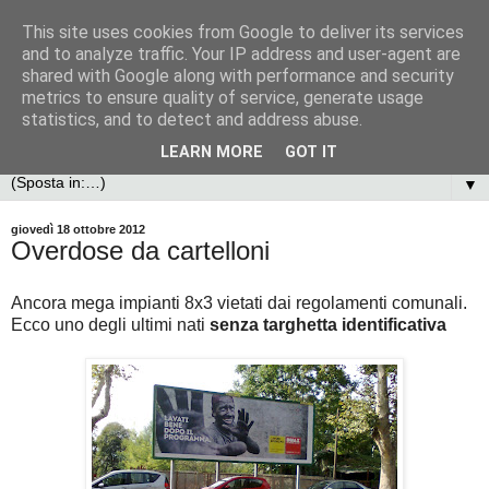
This site uses cookies from Google to deliver its services
and to analyze traffic. Your IP address and user-agent are
shared with Google along with performance and security
metrics to ensure quality of service, generate usage
statistics, and to detect and address abuse.
LEARN MORE
GOT IT
▼
giovedì 18 ottobre 2012
Overdose da cartelloni
Ancora mega impianti 8x3 vietati dai regolamenti comunali.
Ecco uno degli ultimi nati
senza targhetta identificativa