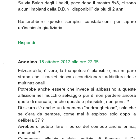
Su via Baldo degli Ubaldi, poco dopo il mostro 8x3, ci sono
alcuni impianti della D.D.N "disponibili" da più di 2 anni.
Basterebbero queste semplici constatazioni per aprire
un'inchiesta giudiziaria.
Rispondi
Anonimo
18 ottobre 2012 alle ore 22:35
Fitzcarraldo, è vero, la tua ipotesi è plausibile, ma mi pare
strano che il racket riesca a condizionare addirittura delle
multinazionali
Potrebbe anche essere che invece si abbassino a queste
affissioni nel mucchio selvaggio pur di non perdere ancora
quote di mercato, anche questo è plausibile, non pensi ?
Di sicuro c'è anche un fenomeno "andranghetoso", solo che
se c'era da sempre, come mai è esploso solo dopo la
delibera 37 ?
Avrebbero potuto fare il porco del comodo anche prima,
non credi ?
Comunque, alleluja alleluja, notizia di Stasera, il Dr.