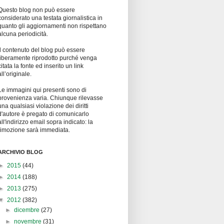
Questo blog non può essere
considerato una testata giornalistica in
quanto gli aggiornamenti non rispettano
alcuna periodicità.
Il contenuto del blog può essere
liberamente riprodotto purché venga
citata la fonte ed inserito un link
all’originale.
Le immagini qui presenti sono di
provenienza varia. Chiunque rilevasse
una qualsiasi violazione dei diritti
d'autore è pregato di comunicarlo
all'indirizzo email sopra indicato: la
rimozione sarà immediata.
ARCHIVIO BLOG
►
2015
(44)
►
2014
(188)
►
2013
(275)
▼
2012
(382)
►
dicembre
(27)
►
novembre
(31)