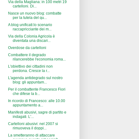
Via della Magliana: in 100 metri 19
cartelloni. Di...
Nasce un nuovo blog: combatte
per la tutela del qu...
A blog unificati:lo scenario
raccapricciante dei m...
Via della Colonia Agricola è
diventata una discari...
Overdose da cartelloni
Combattere il degrado
rilancerebbe l'economia roma...
L'obiettivo dei cittadini non
perdona. Cresce la r...
L'agenda antidegrado sul nostro
blog: gli appuntam...
Per il combattente Francesco Fiori
che difese la b...
In ricordo di Francesco: alle 10.00
appuntamento a...
Manifesti abusivi, sagre di partito e
indagati. L'...
Cartelloni abusivi: nel 2007 si
rimuoveva il doppi...
La smetteranno di attaccare