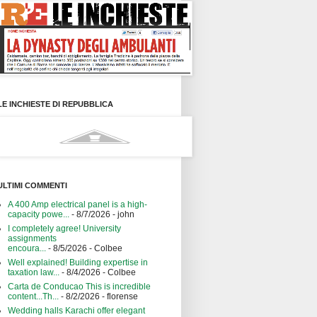
LE INCHIESTE DI REPUBBLICA
ULTIMI COMMENTI
A 400 Amp electrical panel is a high-
capacity powe...
- 8/7/2026
- john
I completely agree! University
assignments
encoura...
- 8/5/2026
- Colbee
Well explained! Building expertise in
taxation law...
- 8/4/2026
- Colbee
Carta de Conducao This is incredible
content...Th...
- 8/2/2026
- florense
Wedding halls Karachi offer elegant