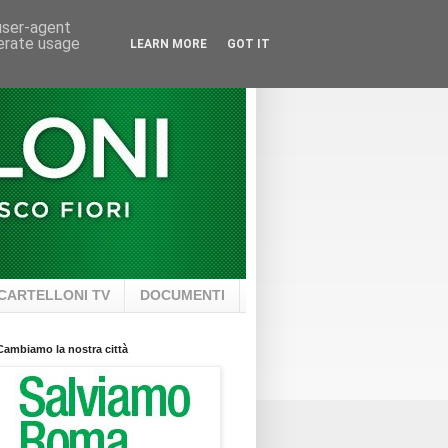
 user-agent
nerate usage
LEARN MORE
GOT IT
CARTELLONI TV
DOCUMENTI
Cambiamo la nostra città