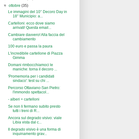
▼
ottobre
(35)
Le immagini del 10° Decoro Day in
18° Municipio: a...
Cartelloni: ecco dove siamo
arrivati! Questa email...
Cambiare davvero! Alla faccia del
cambiamento
100 euro e passa la paura
L'incredibile cartellone di Piazza
Gimma
Domani rimbocchiamoci le
maniche: torna il decoro ...
'Promemoria per i candidati
sindaco': test su chi ...
Percorso Ottaviano-San Pietro:
l'immondo spettacol...
- alberi + cartelloni
Se non li fermano subito presto
tutti i treni di R...
Ancora sul degrado visivo: viale
Libia vista dal c...
Il degrado visivo è una forma di
inquinamento grav...