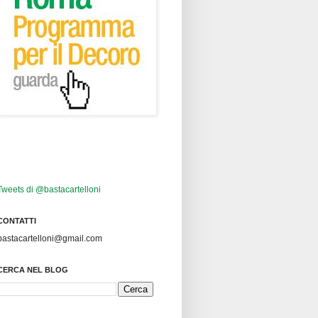
Tweets di @bastacartelloni
CONTATTI
bastacartelloni@gmail.com
CERCA NEL BLOG