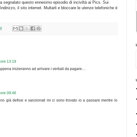
ha segnalato questo ennesimo episodio di inciviltà ai Pics. Sui
'indirizzo, il sito internet. Multarli e bloccare le utenze telefoniche è
30
 ore 13:19
ppena inizieranno ad arrivare i verbali da pagare....
 ore 09:46
nno già defissi e sanzionati mi ci sono trovato io a passare mentre lo