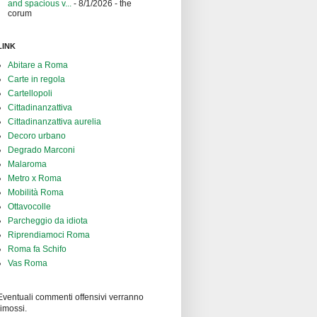
and spacious v...
- 8/1/2026
- the
corum
LINK
Abitare a Roma
Carte in regola
Cartellopoli
Cittadinanzattiva
Cittadinanzattiva aurelia
Decoro urbano
Degrado Marconi
Malaroma
Metro x Roma
Mobilità Roma
Ottavocolle
Parcheggio da idiota
Riprendiamoci Roma
Roma fa Schifo
Vas Roma
Eventuali commenti offensivi verranno
rimossi.