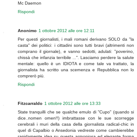
Mc Daemon
Rispondi
Anonimo
1 ottobre 2012 alle ore 12:11
Per questi giornalisti, i mali romani derivano SOLO da "la
casta" dei politici: i cittadini sono tutti bravi (altrimenti non
comprano il giornale), e vanno sedotti, adulati: "poverino,
chissà che infanzia terribile ...". Lasciamo perdere la salute
mentale: quello è un IDIOTA e come tale va trattato, la
giornalista ha scritto una scemenza e Repubblica non lo
comprerò più.
Rispondi
Fitzcarraldo
1 ottobre 2012 alle ore 13:33
State tranquilli che se qualche emulo di "Cupo" (quando si
dice..nomen omen!!) imbrattasse con le sue scorregge
cerebrali i muri della casa della giornalista radical-chic in
quel di Capalbio o Ansedonia vedreste come cambierebbe
rapidamente idea su questa armoniosa ed elegante forma