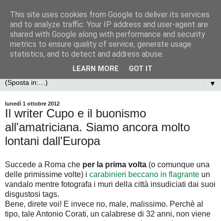
This site uses cookies from Google to deliver its services
and to analyze traffic. Your IP address and user-agent are
shared with Google along with performance and security
metrics to ensure quality of service, generate usage
statistics, and to detect and address abuse.
LEARN MORE
GOT IT
▼
lunedì 1 ottobre 2012
Il writer Cupo e il buonismo
all'amatriciana. Siamo ancora molto
lontani dall'Europa
Succede a Roma che
per la prima volta
(o comunque una
delle primissime volte) i
carabinieri beccano in flagrante
un
vandalo mentre fotografa i muri della città insudiciati dai suoi
disgustosi tags.
Bene, direte voi! E invece no, male, malissimo. Perchè al
tipo, tale Antonio Corati, un calabrese di 32 anni, non viene