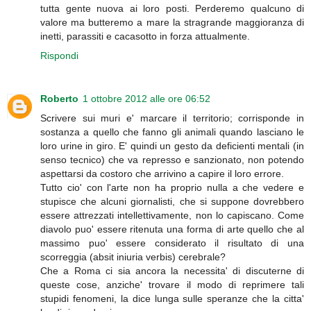
tutta gente nuova ai loro posti. Perderemo qualcuno di
valore ma butteremo a mare la stragrande maggioranza di
inetti, parassiti e cacasotto in forza attualmente.
Rispondi
Roberto
1 ottobre 2012 alle ore 06:52
Scrivere sui muri e' marcare il territorio; corrisponde in
sostanza a quello che fanno gli animali quando lasciano le
loro urine in giro. E' quindi un gesto da deficienti mentali (in
senso tecnico) che va represso e sanzionato, non potendo
aspettarsi da costoro che arrivino a capire il loro errore.
Tutto cio' con l'arte non ha proprio nulla a che vedere e
stupisce che alcuni giornalisti, che si suppone dovrebbero
essere attrezzati intellettivamente, non lo capiscano. Come
diavolo puo' essere ritenuta una forma di arte quello che al
massimo puo' essere considerato il risultato di una
scorreggia (absit iniuria verbis) cerebrale?
Che a Roma ci sia ancora la necessita' di discuterne di
queste cose, anziche' trovare il modo di reprimere tali
stupidi fenomeni, la dice lunga sulle speranze che la citta'