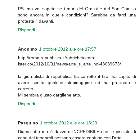
PS: ma voi sapete se i muri del Grassi e del San Camillo
sono ancora in quelle condizioni? Sarebbe da farci una
protesta lì davanti.
Rispondi
Anonimo
1 ottobre 2012 alle ore 17:57
http://roma.repubblica.it/rubriche/centro-
isterico/2012/10/01/news/arte_s_arte_no-43639673/
la giornalista di repubblica ha corretto il tiro; ha capito di
avere scritto qualche stupidaggine ed ha precisato e
corretto.
Mi sembra giusto dargliene atto.
Rispondi
Pasquino
1 ottobre 2012 alle ore 18:23
Diamo atto ma è davvero INCREDIBILE che le pisciate di
cane dei taggaroli possano essere confuse con l'arte.