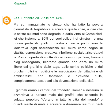
Rispondi
Les
1 ottobre 2012 alle ore 14:51
Ma su, immaginate lo sforzo che ha fatto la povera
giornalista di Repubblica a scrivere quelle cose, a dire che
le scritte sui muri sono degrado, a darla vinta ai Carabinieri,
lei che insieme al 90% dei suoi colleghi di sinistra - e una
buona parte di quelli di destra - fino a pochi anni fa
idolatrava ogni scarabocchio sul muro come segno di
vitalità, espressione creativa, ribellione sociale...ricordatevi
la Roma coperta di scritte di cui nessuno parlava, tranne i
blog antidegrado, ricordate quando non c'era un muro
libero dai graffiti o dalle tags, dalle scritte politiche o dai
proclami ultrà e i politici e le associazioni dei cittadini e gli
ambientalisti non facevano e dicevano nulla,
completamente assuefatti alla devastazione della città.
I giornali erano i cantori del "modello Roma" e nessuno si
azzardava a parlare male dei graffiti, che secondo la
vulgata popolare "c'erano in tutte le città del mondo" e
quindi niente di male a scrivere o disegnare sui muri degli