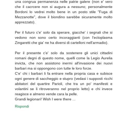
una congrua permanenza nelle patrie galere (non e' vero
che il cacrcere non si augura a nessuno; personalmente
Bordoni lo vedrei molto bene in un posto stile "Fuga di
Mezzanotte", dove il biondino sarebbe sicuramente molto
apprezzato).
Per il futuro c'e' solo da sperare, giacche' i segnali che si
vedono non sono certo incoraggianti (con l'ectoplasma
Zingaretti che gia' ne ha diversi di cartelloni nell'armadio).
Per il presente c'e' solo da sostenere gli unici cittadini
romani degni di questo nome, quelli come la Legio Aurelia
invicta, che non assistono inermi all'invasione dei nuovi
barbari ma si oppongono con tutte le loro forze.
C'e' chi i barbari li fa entrare nella propria casa e subisce
ogni genere di saccheggio e stupro (vedasi i supposti ricchi
abitatori del quartire Parioli, che tra un po' manifesti e
volantini se li ritroveranno nel proprio letto) e chi invece
reagisce e almeno vende cara la pelle.
Grandi legionari! Wish I were there ...
Rispondi