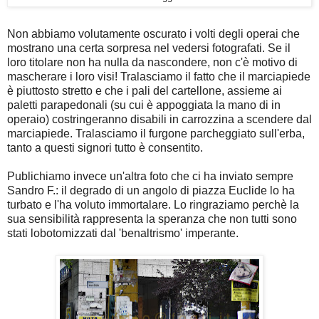
Non abbiamo volutamente oscurato i volti degli operai che
mostrano una certa sorpresa nel vedersi fotografati. Se il
loro titolare non ha nulla da nascondere, non c'è motivo di
mascherare i loro visi! Tralasciamo il fatto che il marciapiede
è piuttosto stretto e che i pali del cartellone, assieme ai
paletti parapedonali (su cui è appoggiata la mano di in
operaio) costringeranno disabili in carrozzina a scendere dal
marciapiede. Tralasciamo il furgone parcheggiato sull'erba,
tanto a questi signori tutto è consentito.
Publichiamo invece un'altra foto che ci ha inviato sempre
Sandro F.: il degrado di un angolo di piazza Euclide lo ha
turbato e l'ha voluto immortalare. Lo ringraziamo perchè la
sua sensibilità rappresenta la speranza che non tutti sono
stati lobotomizzati dal 'benaltrismo' imperante.