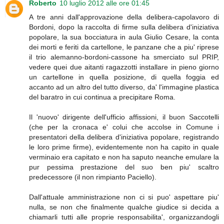
Roberto
10 luglio 2012 alle ore 01:45
A tre anni dall'approvazione della delibera-capolavoro di
Bordoni, dopo la raccolta di firme sulla delibera d'iniziativa
popolare, la sua bocciatura in aula Giulio Cesare, la conta
dei morti e feriti da cartellone, le panzane che a piu' riprese
il trio alemanno-bordoni-cassone ha smerciato sul PRIP,
vedere quei due aitanti ragazzotti installare in pieno giorno
un cartellone in quella posizione, di quella foggia ed
accanto ad un altro del tutto diverso, da' l'immagine plastica
del baratro in cui continua a precipitare Roma.
Il 'nuovo' dirigente dell'ufficio affissioni, il buon Saccotelli
(che per la cronaca e' colui che accolse in Comune i
presentatori della delibera d'iniziativa popolare, registrando
le loro prime firme), evidentemente non ha capito in quale
verminaio era capitato e non ha saputo neanche emulare la
pur pessima prestazione del suo ben piu' scaltro
predecessore (il non rimpianto Paciello).
Dall'attuale amministrazione non ci si puo' aspettare piu'
nulla, se non che finalmente qualche giudice si decida a
chiamarli tutti alle proprie responsabilita', organizzandogli