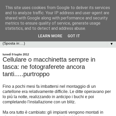
This site uses cookies from Google to deliver its services
and to analyze traffic. Your IP address and user-agent are
shared with Google along with performance and security
metrics to ensure quality of service, generate usage
statistics, and to detect and address abuse.
LEARN MORE
GOT IT
▼
lunedì 9 luglio 2012
Cellulare o macchinetta sempre in
tasca: ne fotograferete ancora
tanti.....purtroppo
Fino a pochi mesi fa imbattersi nel montaggio di un
cartellone era relativamente difficile. Le ditte operavano per
lo più la notte, realizzando in anticipo i buchi e poi
completando l'installazione con un blitz.
Ma ora tutto è cambiato: gli impianti vengono montati in