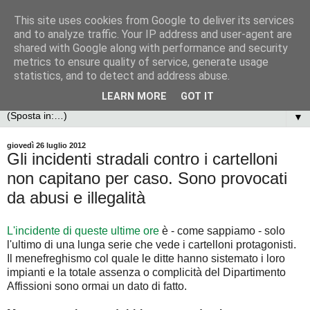
This site uses cookies from Google to deliver its services
and to analyze traffic. Your IP address and user-agent are
shared with Google along with performance and security
metrics to ensure quality of service, generate usage
statistics, and to detect and address abuse.
LEARN MORE
GOT IT
▼
giovedì 26 luglio 2012
Gli incidenti stradali contro i cartelloni
non capitano per caso. Sono provocati
da abusi e illegalità
L'incidente di queste ultime ore
è - come sappiamo - solo
l'ultimo di una lunga serie che vede i cartelloni protagonisti.
Il menefreghismo col quale le ditte hanno sistemato i loro
impianti e la totale assenza o complicità del Dipartimento
Affissioni sono ormai un dato di fatto.