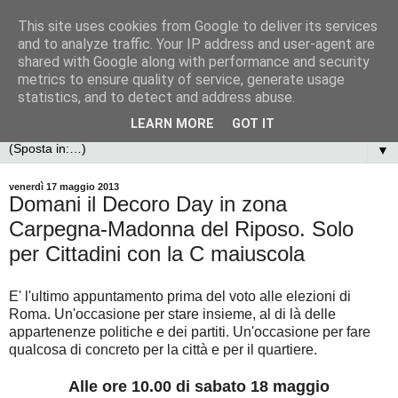
This site uses cookies from Google to deliver its services
and to analyze traffic. Your IP address and user-agent are
shared with Google along with performance and security
metrics to ensure quality of service, generate usage
statistics, and to detect and address abuse.
LEARN MORE
GOT IT
▼
venerdì 17 maggio 2013
Domani il Decoro Day in zona
Carpegna-Madonna del Riposo. Solo
per Cittadini con la C maiuscola
E' l'ultimo appuntamento prima del voto alle elezioni di
Roma. Un'occasione per stare insieme, al di là delle
appartenenze politiche e dei partiti. Un'occasione per fare
qualcosa di concreto per la città e per il quartiere.
Alle ore 10.00 di sabato 18 maggio