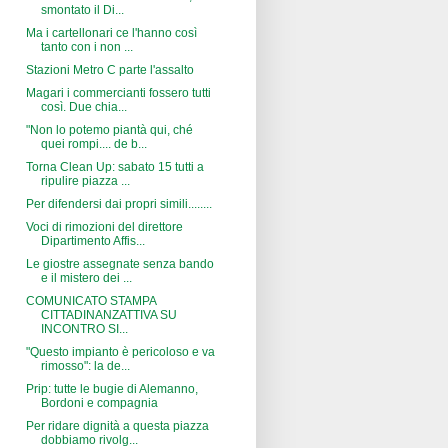
smontato il Di...
Ma i cartellonari ce l'hanno così
tanto con i non ...
Stazioni Metro C parte l'assalto
Magari i commercianti fossero tutti
così. Due chia...
"Non lo potemo piantà qui, ché
quei rompi.... de b...
Torna Clean Up: sabato 15 tutti a
ripulire piazza ...
Per difendersi dai propri simili........
Voci di rimozioni del direttore
Dipartimento Affis...
Le giostre assegnate senza bando
e il mistero dei ...
COMUNICATO STAMPA
CITTADINANZATTIVA SU
INCONTRO SI...
"Questo impianto è pericoloso e va
rimosso": la de...
Prip: tutte le bugie di Alemanno,
Bordoni e compagnia
Per ridare dignità a questa piazza
dobbiamo rivolg...