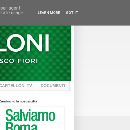
 user-agent
nerate usage
LEARN MORE
GOT IT
CARTELLONI TV
DOCUMENTI
Cambiamo la nostra città