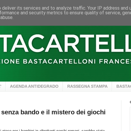
deliver its services and to analyze traffic. Your IP address and
formance and security metrics to ensure quality of service, ge
 abuse.
'
AGENDA ANTIDEGRADO
RASSEGNA STAMPA
BASTA
 senza bando e il mistero dei giochi
 gioco per i bambini in altrettanti parchi romani, sarebbe stata