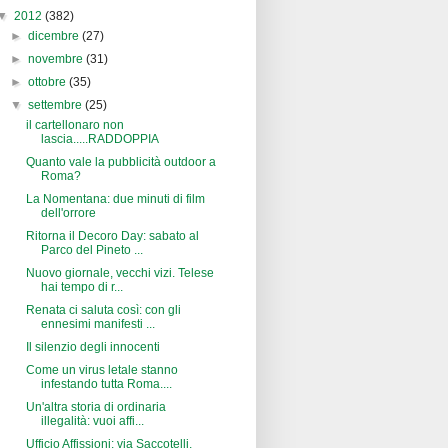
▼
2012
(382)
►
dicembre
(27)
►
novembre
(31)
►
ottobre
(35)
▼
settembre
(25)
il cartellonaro non
lascia.....RADDOPPIA
Quanto vale la pubblicità outdoor a
Roma?
La Nomentana: due minuti di film
dell'orrore
Ritorna il Decoro Day: sabato al
Parco del Pineto ...
Nuovo giornale, vecchi vizi. Telese
hai tempo di r...
Renata ci saluta così: con gli
ennesimi manifesti ...
Il silenzio degli innocenti
Come un virus letale stanno
infestando tutta Roma....
Un'altra storia di ordinaria
illegalità: vuoi affi...
Ufficio Affissioni: via Saccotelli,