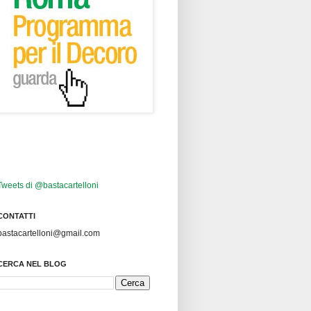
Tweets di @bastacartelloni
CONTATTI
bastacartelloni@gmail.com
CERCA NEL BLOG