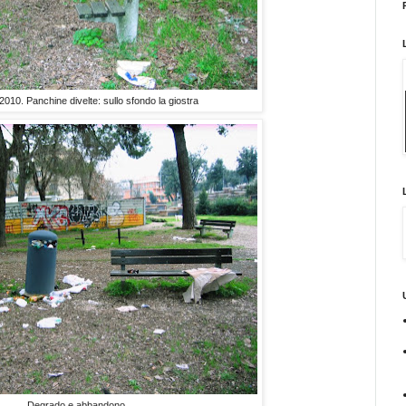
010. Panchine divelte: sullo sfondo la giostra
Degrado e abbandono