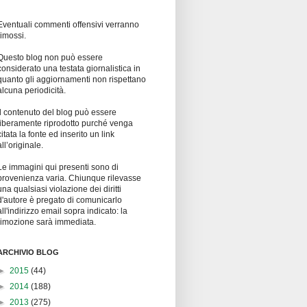
Eventuali commenti offensivi verranno
rimossi.
Questo blog non può essere
considerato una testata giornalistica in
quanto gli aggiornamenti non rispettano
alcuna periodicità.
Il contenuto del blog può essere
liberamente riprodotto purché venga
citata la fonte ed inserito un link
all’originale.
Le immagini qui presenti sono di
provenienza varia. Chiunque rilevasse
una qualsiasi violazione dei diritti
d'autore è pregato di comunicarlo
all'indirizzo email sopra indicato: la
rimozione sarà immediata.
ARCHIVIO BLOG
►
2015
(44)
►
2014
(188)
►
2013
(275)