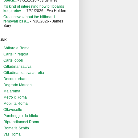
Spectr...
- 7/31/2026
- cyrusmiley
It’s kind of interesting how billboards
keep reinv...
- 7/31/2026
- Eva Holden
Great news about the billboard
removal! It's a...
- 7/30/2026
- James
Bury
LINK
Abitare a Roma
Carte in regola
Cartellopoli
Cittadinanzattiva
Cittadinanzattiva aurelia
Decoro urbano
Degrado Marconi
Malaroma
Metro x Roma
Mobilità Roma
Ottavocolle
Parcheggio da idiota
Riprendiamoci Roma
Roma fa Schifo
Vas Roma