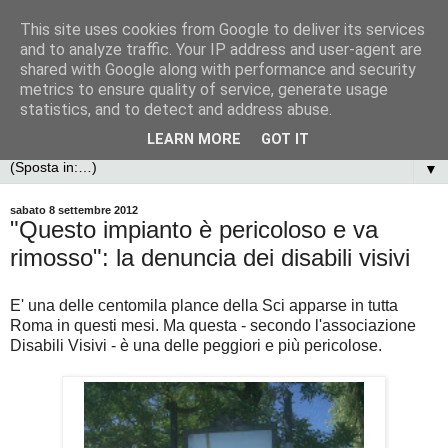
This site uses cookies from Google to deliver its services
and to analyze traffic. Your IP address and user-agent are
shared with Google along with performance and security
metrics to ensure quality of service, generate usage
statistics, and to detect and address abuse.
LEARN MORE
GOT IT
▼
sabato 8 settembre 2012
"Questo impianto è pericoloso e va
rimosso": la denuncia dei disabili visivi
E' una delle centomila plance della Sci apparse in tutta
Roma in questi mesi. Ma questa - secondo l'associazione
Disabili Visivi - è una delle peggiori e più pericolose.