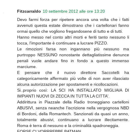
Fitzcarraldo
10 settembre 2012 alle ore 13:20
Devo farmi forza per ripetere ancora una volta che i fatti
avvenuti questa estate dimostrano che i cartellonari fanno
ormai quello che vogliono fregandosene di tutto e di tutti.
Hanno messo nel conto altri morti e feriti tanto nessuno li
tocca, l'importante è continuare a lucrare PIZZO.
Le rimozioni farsa non ingannano più nessuno ma
purtroppo NESSUNO nonostante dettagliatissime denunce
penali vuole andare fino in fondo a questo immenso
marciume.
E pensare che il nuovo direttore Saccotelli ha
categoricamente affermato più volte di non aver rilasciato
alcuna autorizzazione per spostamenti e ricollocazioni.
Si..proprio così: LA SCI HA INSTALLATO MIGLIAIA DI
IMPIANTI NUOVI DI ZECCA IN TUTTA LA CITTA'.
Addirittura in Piazzale della Radio troneggiano cartelloni
ABUSIVI, senza neanche l'iscrizione nella vergognosa NBD
di Bordoni, della Romantech. Sanzionati da quasi un anno,
totalmente abusivi, continuano a lucrare illecitamente.
Roma è terra di nessuno e la criminalità spadroneggia.
FORSE CI VORRREBBE BATMAN