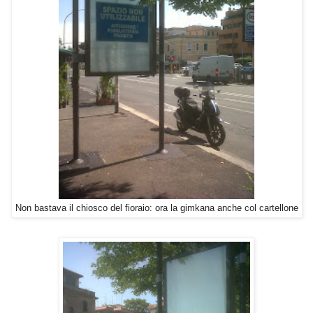
Non bastava il chiosco del fioraio: ora la gimkana anche col cartellone