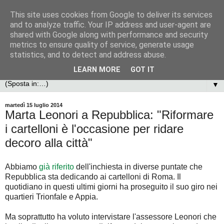
This site uses cookies from Google to deliver its services
and to analyze traffic. Your IP address and user-agent are
shared with Google along with performance and security
metrics to ensure quality of service, generate usage
statistics, and to detect and address abuse.
LEARN MORE
GOT IT
▼
martedì 15 luglio 2014
Marta Leonori a Repubblica: "Riformare
i cartelloni è l'occasione per ridare
decoro alla città"
Abbiamo
già riferito
dell'inchiesta in diverse puntate che
Repubblica sta dedicando ai cartelloni di Roma. Il
quotidiano in questi ultimi giorni ha proseguito il suo giro nei
quartieri Trionfale e Appia.
Ma soprattutto ha voluto intervistare l'assessore Leonori che