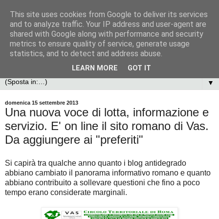
This site uses cookies from Google to deliver its services
and to analyze traffic. Your IP address and user-agent are
shared with Google along with performance and security
metrics to ensure quality of service, generate usage
statistics, and to detect and address abuse.
LEARN MORE
GOT IT
▼
domenica 15 settembre 2013
Una nuova voce di lotta, informazione e
servizio. E' on line il sito romano di Vas.
Da aggiungere ai "preferiti"
Si capirà tra qualche anno quanto i blog antidegrado
abbiano cambiato il panorama informativo romano e quanto
abbiano contribuito a sollevare questioni che fino a poco
tempo erano considerate marginali.