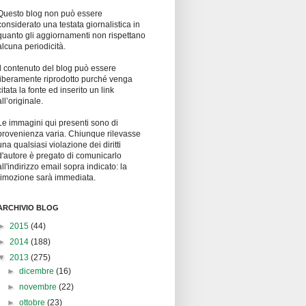
Questo blog non può essere
considerato una testata giornalistica in
quanto gli aggiornamenti non rispettano
alcuna periodicità.
Il contenuto del blog può essere
liberamente riprodotto purché venga
citata la fonte ed inserito un link
all’originale.
Le immagini qui presenti sono di
provenienza varia. Chiunque rilevasse
una qualsiasi violazione dei diritti
d'autore è pregato di comunicarlo
all'indirizzo email sopra indicato: la
rimozione sarà immediata.
ARCHIVIO BLOG
►
2015
(44)
►
2014
(188)
▼
2013
(275)
►
dicembre
(16)
►
novembre
(22)
►
ottobre
(23)