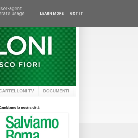
 user-agent
nerate usage
LEARN MORE
GOT IT
CARTELLONI TV
DOCUMENTI
Cambiamo la nostra città