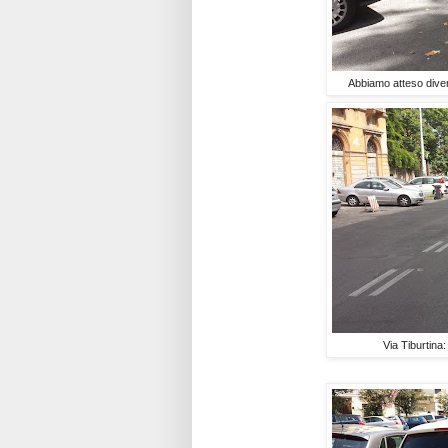
Abbiamo atteso diver
Via Tiburtina