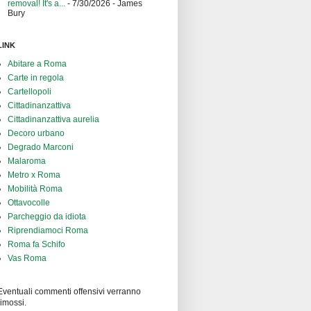
removal! It's a...
- 7/30/2026
- James
Bury
LINK
Abitare a Roma
Carte in regola
Cartellopoli
Cittadinanzattiva
Cittadinanzattiva aurelia
Decoro urbano
Degrado Marconi
Malaroma
Metro x Roma
Mobilità Roma
Ottavocolle
Parcheggio da idiota
Riprendiamoci Roma
Roma fa Schifo
Vas Roma
Eventuali commenti offensivi verranno
rimossi.