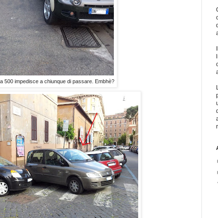
 la 500 impedisce a chiunque di passare. Embhè?