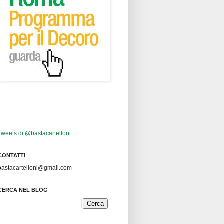
Tweets di @bastacartelloni
CONTATTI
bastacartelloni@gmail.com
CERCA NEL BLOG