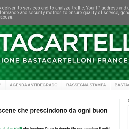
deliver its services and to analyze traffic. Your IP address and
formance and security metrics to ensure quality of service, ge
 abuse.
'
AGENDA ANTIDEGRADO
RASSEGNA STAMPA
BASTA
 scene che prescindono da ogni buon
a di due Vigili
che lasciano l'auto in doppia fila per prendere il caffè