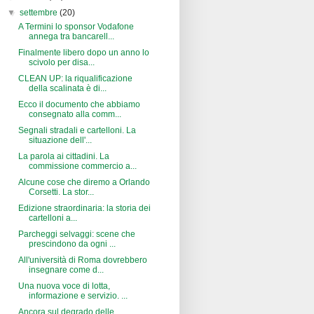
▼
settembre
(20)
A Termini lo sponsor Vodafone
annega tra bancarell...
Finalmente libero dopo un anno lo
scivolo per disa...
CLEAN UP: la riqualificazione
della scalinata è di...
Ecco il documento che abbiamo
consegnato alla comm...
Segnali stradali e cartelloni. La
situazione dell'...
La parola ai cittadini. La
commissione commercio a...
Alcune cose che diremo a Orlando
Corsetti. La stor...
Edizione straordinaria: la storia dei
cartelloni a...
Parcheggi selvaggi: scene che
prescindono da ogni ...
All'università di Roma dovrebbero
insegnare come d...
Una nuova voce di lotta,
informazione e servizio. ...
Ancora sul degrado delle