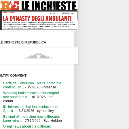
LE INCHIESTE DI REPUBBLICA
ULTIMI COMMENTI
Carta de Conducao This is incredible
content...Th...
- 8/2/2026
- florense
Wedding halls Karachi offer elegant
and spacious v...
- 8/1/2026
- the
corum
It's interesting that the production of
Spectr...
- 7/31/2026
- cyrusmiley
It’s kind of interesting how billboards
keep reinv...
- 7/31/2026
- Eva Holden
Great news about the billboard