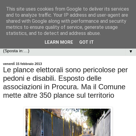
This site uses cookies from Google to deliver its services
and to analyze traffic. Your IP address and user-agent are
shared with Google along with performance and security
metrics to ensure quality of service, generate usage
statistics, and to detect and address abuse.
LEARN MORE
GOT IT
▼
venerdì 15 febbraio 2013
Le plance elettorali sono pericolose per
pedoni e disabili. Esposto delle
associazioni in Procura. Ma il Comune
mette altre 350 plance sul territorio